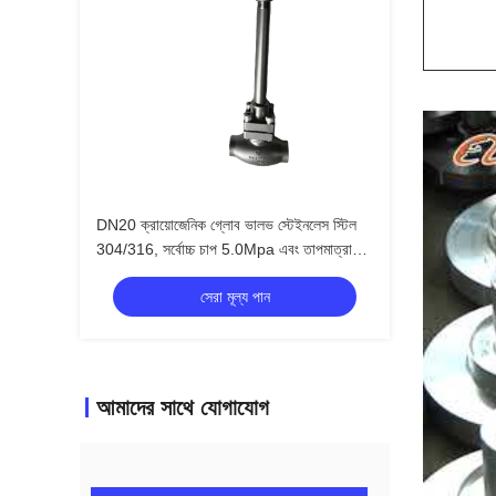
DN20 ক্রায়োজেনিক গ্লোব ভালভ স্টেইনলেস স্টিল
304/316, সর্বোচ্চ চাপ 5.0Mpa এবং তাপমাত্রা
পরিসীমা -196°C থেকে +80°C, এলএনজি এলওএক্স
সেরা মূল্য পান
এলআইএন এলএআর অ্যাপ্লিকেশনের জন্য
আমাদের সাথে যোগাযোগ