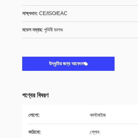
সাক্ষ্যদান:
CE/ISO/EAC
মডেল নম্বার:
পৃথিবী ভালভ
উদ্ধৃতির জন্য আবেদন
পণ্যের বিবরণ
লোগো:
কাস্টমাইজ
কাঠামো:
গ্লোব