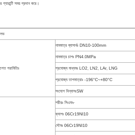
 গ্যারান্টি সময় প্রদান করে।
ালভ
নামমাত্র ব্যাসার্ধঃ DN10-100mm
নামমাত্র চাপঃ PN4.0MPa
্তিগত পরামিতিঃ
প্রযোজ্য মাধ্যমঃ LO2, LN2, LAr, LNG
প্রযোজ্য তাপমাত্রাঃ -196°C~+80°C
সংযোগ বিন্যাসঃSW
শরীরঃ সিএফ৮
ক্যাপঃ 06Cr19NI10
স্টেমঃ 06Cr19NI10