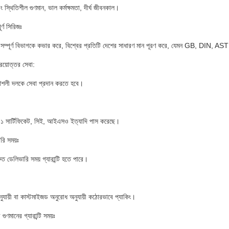
ং স্থিতিশীল গুণমান, ভাল কর্মক্ষমতা, দীর্ঘ জীবনকাল।
র্ণ সিরিজঃ
 সম্পূর্ণ বিভাগকে কভার করে, বিশ্বের প্রতিটি দেশের সাধারণ মান পূরণ করে, যেমন GB, DIN, 
রয়োত্তর সেবা:
ৌশলী দলকে সেবা প্রদান করতে হবে।
সার্টিফিকেট, সিই, আইএসও ইত্যাদি পাস করেছে।
রি সময়ঃ
ুত ডেলিভারি সময় গ্যারান্টি হতে পারে।
নুযায়ী বা কাস্টমাইজড অনুরোধ অনুযায়ী কঠোরভাবে প্যাকিং।
ী গুণমানের গ্যারান্টি সময়ঃ