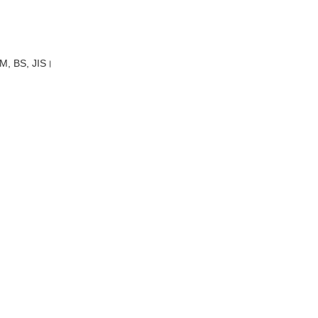
ASTM, BS, JIS।