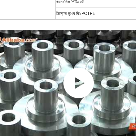
প্যাকেজিংঃ পিটিএফই
ডিস্কের মুখের রিংঃPCTFE