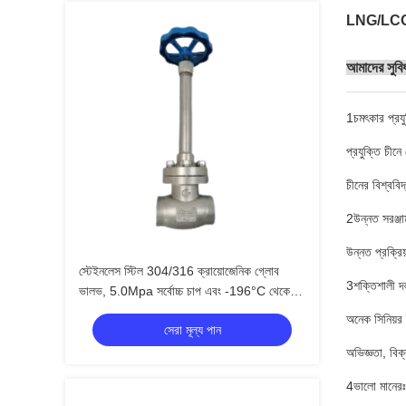
LNG/LCO2/L
আমাদের সুবি
1চমৎকার প্রযু
প্রযুক্তি চীনে
চীনের বিশ্ববিদ্
2উন্নত সরঞ্জা
উন্নত প্রক্রি
স্টেইনলেস স্টিল 304/316 ক্রায়োজেনিক গ্লোব
3শক্তিশালী দ
ভালভ, 5.0Mpa সর্বোচ্চ চাপ এবং -196°C থেকে
+80°C তাপমাত্রা সীমা সহ
অনেক সিনিয়র ই
সেরা মূল্য পান
অভিজ্ঞতা, বিক
4ভালো মানেরঃ