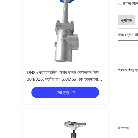
১২ মাসের মানের
ভ্যালভ
নামঃ গ্লোব ভ
প্রধান প্রযুক
DN25 ক্রায়োজেনিক গ্লোব ভালভ স্টেইনলেস স্টিল
304/316, সর্বোচ্চ চাপ 5.0Mpa এবং তাপমাত্রা
পরিসীমা -196°C থেকে +80°C
সেরা মূল্য পান
উপাদানঃ