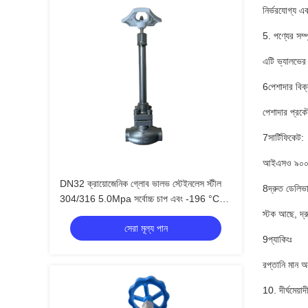
নির্ভরযোগ্য এব
5. পণ্যের সম্পূ
এটি ভ্যালভের
6পেশাদার বিক্
পেশাদার প্রক
7সার্টিফিকেট:
আইএসও ৯০০১ 
DN32 ক্রায়োজেনিক গ্লোব ভালভ স্টেইনলেস স্টীল
8দ্রুত ডেলিভা
304/316 5.0Mpa সর্বোচ্চ চাপ এবং -196 °C
থেকে +80 °C তাপমাত্রা পরিসীমা
স্টক আছে, দ্র
সেরা মূল্য পান
9প্যাকিংঃ
রপ্তানি মান অ
10. দীর্ঘমেয়াদ