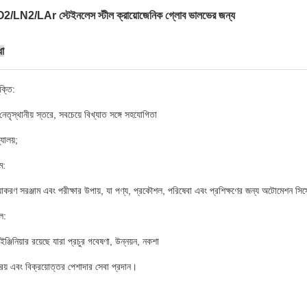
N2/LAr স্টেইনলেস স্টীল ক্রায়োজেনিক গ্লোব ভালভের জন্য
ধা
ক্তি:
 নেতৃস্থানীয় স্তরে, সবচেয়ে বিখ্যাত সঙ্গে সহযোগিতা
যালয়;
ম:
য়াকরণ সরঞ্জাম এবং পরীক্ষার উপায়, যা পণ্য, প্রকৌশল, পরিষেবা এবং প্রশিক্ষণের জন্য অটোমেশন 
ল:
ঞ্জিনিয়ার রয়েছে যারা প্রচুর গবেষণা, উন্নয়ন, নকশা
্রয় এবং বিক্রয়োত্তর পেশাদার সেবা প্রদান।