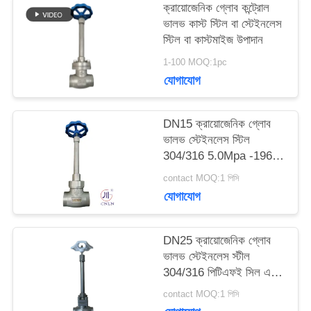
ক্রায়োজেনিক গ্লোব কন্ট্রোল
ভালভ কাস্ট স্টিল বা স্টেইনলেস
উদ্ধৃতির
স্টিল বা কাস্টমাইজ উপাদান
জন্য
1-100 MOQ:1pc
যোগাযোগ
আবেদন
DN15 ক্রায়োজেনিক গ্লোব
সাইট
ভালভ স্টেইনলেস স্টিল
304/316 5.0Mpa -196°C
ম্যাপ
থেকে +80°C
contact MOQ:1 পিসি
যোগাযোগ
গোপনীয়তা
DN25 ক্রায়োজেনিক গ্লোব
নীতি
ভালভ স্টেইনলেস স্টীল
304/316 পিটিএফই সিল এবং
CF8/CF3 ভালভ শরীরের
contact MOQ:1 পিসি
সাথে -196 °C থেকে +80