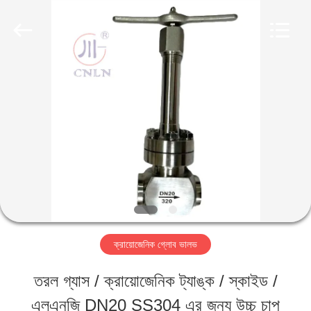
SiChuan
Liangchuan
Mechanical
Equipment
Co.,Ltd.
All
বাড়ি
Rights
Reserved.
পণ্য
ভিডিও
আমাদের
ক্রায়োজেনিক গ্লোব ভালভ
সম্পর্কে
তরল গ্যাস / ক্রায়োজেনিক ট্যাঙ্ক / স্কাইড /
এলএনজি DN20 SS304 এর জন্য উচ্চ চাপ
কারখানা