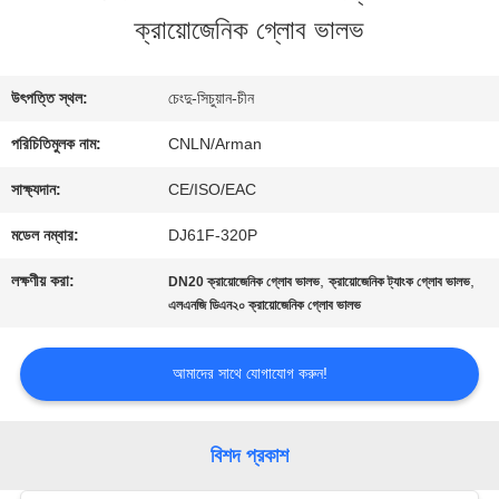
ক্রায়োজেনিক গ্লোব ভালভ
ভ্রমণ
উৎপত্তি স্থল:
চেংদু-সিচুয়ান-চীন
মান
পরিচিতিমুলক নাম:
CNLN/Arman
নিয়ন্ত্রণ
সাক্ষ্যদান:
CE/ISO/EAC
মডেল নম্বার:
DJ61F-320P
যোগাযোগ
লক্ষণীয় করা:
,
,
DN20 ক্রায়োজেনিক গ্লোব ভালভ
ক্রায়োজেনিক ট্যাংক গ্লোব ভালভ
করুন
এলএনজি ডিএন২০ ক্রায়োজেনিক গ্লোব ভালভ
আমাদের সাথে যোগাযোগ করুন!
খবর
বিশদ প্রকাশ
কেস