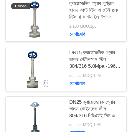
ক্রায়োজেনিক গ্লোব কন্ট্রোল
ভালভ কাস্ট স্টিল বা স্টেইনলেস
উদ্ধৃতির
স্টিল বা কাস্টমাইজ উপাদান
জন্য
1-100 MOQ:1pc
যোগাযোগ
আবেদন
DN15 ক্রায়োজেনিক গ্লোব
সাইট
ভালভ স্টেইনলেস স্টিল
304/316 5.0Mpa -196°C
ম্যাপ
থেকে +80°C
contact MOQ:1 পিসি
যোগাযোগ
গোপনীয়তা
DN25 ক্রায়োজেনিক গ্লোব
নীতি
ভালভ স্টেইনলেস স্টীল
304/316 পিটিএফই সিল এবং
CF8/CF3 ভালভ শরীরের
contact MOQ:1 পিসি
সাথে -196 °C থেকে +80