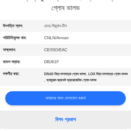
গ্লোব ভালভ
ভ্রমণ
উৎপত্তি স্থল:
চেংদু-সিচুয়ান-চীন
মান
পরিচিতিমুলক নাম:
CNLN/Arman
নিয়ন্ত্রণ
সাক্ষ্যদান:
CE/ISO/EAC
মডেল নম্বার:
DBJ61F
যোগাযোগ
লক্ষণীয় করা:
,
DN40 নিম্ন তাপমাত্রা গ্লোব ভালভ
LOX নিম্ন তাপমাত্রা গ্লোব ভালভ
করুন
,
ভ্যাকুয়াম জ্যাকেট ক্রায়োজেনিক গ্লোব ভালভ
আমাদের সাথে যোগাযোগ করুন!
খবর
বিশদ প্রকাশ
কেস