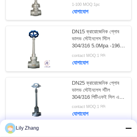
1-100 MOQ:1pc
যোগাযোগ
সাইট
ম্যাপ
DN15 ক্রায়োজেনিক গ্লোব
ভালভ স্টেইনলেস স্টিল
গোপনীয়তা
304/316 5.0Mpa -196°C
থেকে +80°C
নীতি
contact MOQ:1 পিসি
যোগাযোগ
DN25 ক্রায়োজেনিক গ্লোব
ভালভ স্টেইনলেস স্টীল
304/316 পিটিএফই সিল এবং
CF8/CF3 ভালভ শরীরের
contact MOQ:1 পিসি
সাথে -196 °C থেকে +80
যোগাযোগ
°C অ্যাপ্লিকেশনগুলির জন্য
Lily Zhang