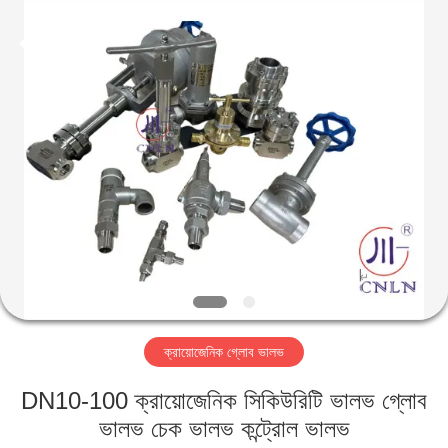
SiChuan
Liangchuan
Mechanical
Equipment
Co.,Ltd.
All
Rights
Reserved.
বাড়ি
পণ্য
ভিডিও
আমাদের
সম্পর্কে
ক্রায়োজেনিক গ্লোব ভালভ
কারখানা
DN10-100 ক্রায়োজেনিক সিকিউরিটি ভালভ গ্লোব
ভ্রমণ
ভালভ চেক ভালভ কন্ট্রোল ভালভ