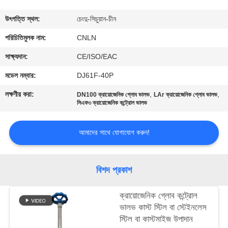
মান
উৎপত্তি স্থল:
চেংদু-সিচুয়ান-চীন
নিয়ন্ত্রণ
পরিচিতিমুলক নাম:
CNLN
সাক্ষ্যদান:
CE/ISO/EAC
যোগাযোগ
মডেল নম্বার:
DJ61F-40P
করুন
লক্ষণীয় করা:
,
,
DN100 ক্রায়োজেনিক গ্লোব ভালভ
LAr ক্রায়োজেনিক গ্লোব ভালভ
সিএফ৩ ক্রায়োজেনিক কন্ট্রোল ভালভ
খবর
আমাদের সাথে যোগাযোগ করুন!
কেস
বিশদ প্রকাশ
উদ্ধৃতির
ক্রায়োজেনিক গ্লোব কন্ট্রোল
জন্য
ভালভ কাস্ট স্টিল বা স্টেইনলেস
আবেদন
স্টিল বা কাস্টমাইজ উপাদান