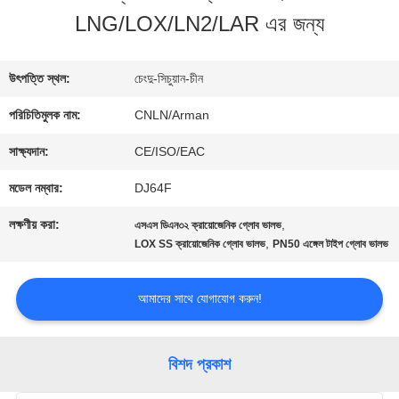
LNG/LOX/LN2/LAR এর জন্য
ভ্রমণ
উৎপত্তি স্থল:
চেংদু-সিচুয়ান-চীন
মান
পরিচিতিমুলক নাম:
CNLN/Arman
নিয়ন্ত্রণ
সাক্ষ্যদান:
CE/ISO/EAC
মডেল নম্বার:
DJ64F
যোগাযোগ
লক্ষণীয় করা:
,
এসএস ডিএন৩২ ক্রায়োজেনিক গ্লোব ভালভ
করুন
,
LOX SS ক্রায়োজেনিক গ্লোব ভালভ
PN50 এঙ্গেল টাইপ গ্লোব ভালভ
আমাদের সাথে যোগাযোগ করুন!
খবর
বিশদ প্রকাশ
কেস