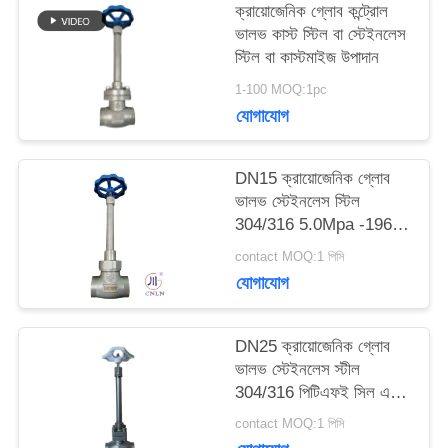
ক্রায়োজেনিক গ্লোব কন্ট্রোল
ভালভ কাস্ট স্টিল বা স্টেইনলেস
উদ্ধৃতির
স্টিল বা কাস্টমাইজ উপাদান
জন্য
1-100 MOQ:1pc
যোগাযোগ
আবেদন
DN15 ক্রায়োজেনিক গ্লোব
সাইট
ভালভ স্টেইনলেস স্টিল
304/316 5.0Mpa -196°C
ম্যাপ
থেকে +80°C
contact MOQ:1 পিসি
যোগাযোগ
গোপনীয়তা
DN25 ক্রায়োজেনিক গ্লোব
নীতি
ভালভ স্টেইনলেস স্টীল
304/316 পিটিএফই সিল এবং
CF8/CF3 ভালভ শরীরের
contact MOQ:1 পিসি
সাথে -196 °C থেকে +80