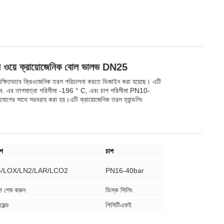
ওয়ে ক্রায়োজেনিক বোল ভালভ DN25
 সুরক্ষিতভাবে ক্রিওজেনিক তরল পরিচালনা করতে ডিজাইন করা হয়েছে। এটি
এর তাপমাত্রা পরিসীমা -196 ° C, এবং চাপ পরিসীমা PN10-
গের সাথে সরবরাহ করা হয়।এটি ক্রায়োজেনিক তরল হ্যান্ডলিং
োগ
চাপ
/LOX/LN2/LAR/LCO2
PN16-40bar
গ শেষ করুন
ডিস্ক সিলিং
়েল্ড
পিসিটিএফই