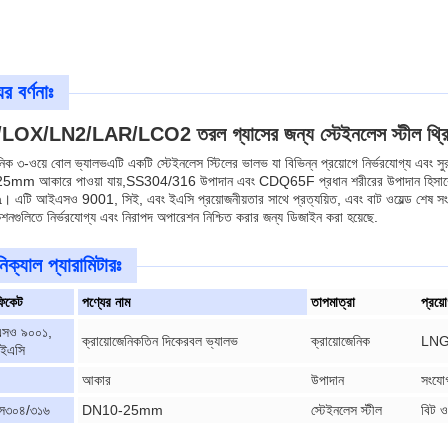
র বর্ণনাঃ
OX/LN2/LAR/LCO2 তরল গ্যাসের জন্য স্টেইনলেস স্টীল থ্রি 
নিক ৩-ওয়ে বোল ভ্যালভ
এটি একটি স্টেইনলেস স্টিলের ভালভ যা বিভিন্ন প্রয়োগে নির্ভরযোগ্য এবং
mm আকারে পাওয়া যায়,SS304/316 উপাদান এবং CDQ65F প্রধান শরীরের উপাদান হিসাবে. 
এটি আইএসও 9001, সিই, এবং ইএসি প্রয়োজনীয়তার সাথে প্রত্যয়িত, এবং বাট ওয়েল্ড শেষ সংযো
েশনগুলিতে নির্ভরযোগ্য এবং নিরাপদ অপারেশন নিশ্চিত করার জন্য ডিজাইন করা হয়েছে.
িক্যাল প্যারামিটারঃ
িফিকেট
পণ্যের নাম
তাপমাত্রা
প্রয়
সও ৯০০১,
ক্রায়োজেনিক
তিন দিকের
বল ভ্যালভ
ক্রায়োজেনিক
LNG
 ইএসি
আকার
উপাদান
সংযো
স৩০৪/৩১৬
DN10-25mm
স্টেইনলেস স্টীল
বিট ওয