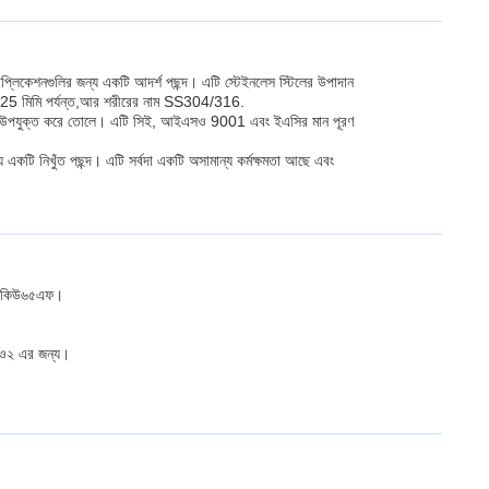
প্লিকেশনগুলির জন্য একটি আদর্শ পছন্দ। এটি স্টেইনলেস স্টিলের উপাদান
5 মিমি পর্যন্ত,আর শরীরের নাম SS304/316.
র জন্য উপযুক্ত করে তোলে। এটি সিই, আইএসও 9001 এবং ইএসির মান পূরণ
য একটি নিখুঁত পছন্দ। এটি সর্বদা একটি অসামান্য কর্মক্ষমতা আছে এবং
সিডিকিউ৬৫এফ।
ও২ এর জন্য।