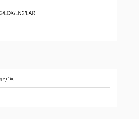
G/LOX/LN2/LAR
র প্যাকিং