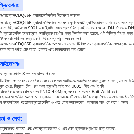
প্লিকেশনঃ
ন/আরম্যান
CDQ65F ক্রায়োজেনিক
তিন দিকের
বল ভ্যালভ
ন/আরম্যান
CDQ65F ক্রায়োজেনিক
তিন দিকের
বল ভ্যালভ
এটি ক্রাইওজেনিক তাপমাত্রার সাথে অ্যা
রি এবং সিই, আইএসও 9001 এবং ইএসির সাথে প্রত্যয়িত। এই ভালভের আকার DN10 থেকে DN2
ি ক্রায়োজেনিক তাপমাত্রার অ্যাপ্লিকেশনগুলির জন্য ডিজাইন করা হয়েছে, এটি বিভিন্ন শিল্পে
টি ব্যবহারকারীদের জন্য একটি নির্ভরযোগ্য পছন্দ করে তোলে।
ন/আরম্যান
CDQ65F ক্রায়োজেনিক ৩-ওয়ে বল ভালভ
এটি শিল্প এবং ক্রায়োজেনিক তাপমাত্রার জন্
ইনলেস স্টীল শরীর এটি আরো টেকসই এবং নির্ভরযোগ্য করে তোলে।
টমাইজেশনঃ
জড ক্রায়োজেনিক 3-পথ বল ভালভ পরিষেবা
্টমাইজড প্রদান
ক্রায়োজেনিক ৩-ওয়ে বোল ভ্যালভ
সিএনএলএন/আরম্যানের ব্র্যান্ডের সেবা, মডেল 
্থল চেংদু, সিচুয়ান, চীন, এবং শংসাপত্রগুলি আইএসও 9001, সিই এবং ইএসি।
ায়োজেনিক ৩-ওয়ে বোল ভ্যালভ
PN10-4.0Mpa, এবং শেষ সংযোগ Butt Weld হয়।
ম হল
ক্রায়োজেনিক ৩-ওয়ে বোল ভ্যালভ
, এবং আবেদনটি এলএনজি/এলওএক্স/এলএন২/এলএআর/এলসি
র কাস্টমাইজড প্রয়োজন
ক্রায়োজেনিক ৩-ওয়ে বোল ভ্যালভ
সেবা, আমাদের সাথে যোগাযোগ করুন!
়তা ও সেবা:
রযুক্তিগত সহায়তা এবং সেবা
ক্রায়োজেনিক ৩-ওয়ে বোল ভ্যালভ
পণ্যগুলির মধ্যে রয়েছেঃ