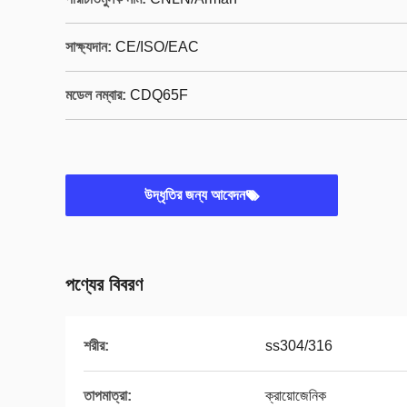
সাক্ষ্যদান:
CE/ISO/EAC
মডেল নম্বার:
CDQ65F
উদ্ধৃতির জন্য আবেদন
পণ্যের বিবরণ
শরীর:
ss304/316
তাপমাত্রা:
ক্রায়োজেনিক