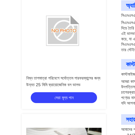
অ্যা
সিএনএলএ
সিএনএলএ
দিয়ে তৈ
এই ভালভট
করে, যা এ
সিএনএলএ
তার স্টে
কাস্
কাস্টমাই
নিম্ন তাপমাত্রা পরিবেশে সর্বোত্তম পারফরম্যান্সের জন্য
আমরা কাস
উন্নত 25 মিমি ক্রায়োজেনিক বল ভালভ
উৎপত্তিস
চাপের
ক্র
সেরা মূল্য পান
পণ্যের না
যদি আপনা
সহায
আমাদের প্