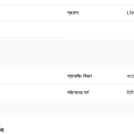
প্রয়োগ:
LN
প্যাকেজিং বিবরণ
কাঠে
পরিশোধের শর্ত
টি/টি
না