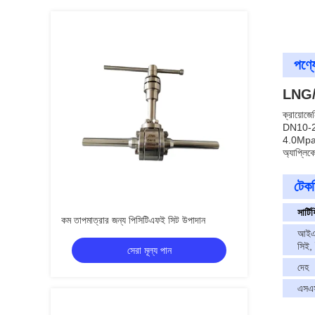
পণ্যে
LNG/L
ক্রায়োজে
DN10-25
4.0Mpa। 
অ্যাপ্লিক
টেকন
সার্ট
কম তাপমাত্রার জন্য পিসিটিএফই সিট উপাদান
আইএ
সিই,
সেরা মূল্য পান
দেহ
এসএ