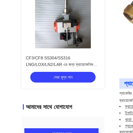
CF3/CF8 SS304/SS316
LNG/LOX/LN2/LAR এর জন্য ক্রায়োজেনিক
বায়ুসংক্রান্ত বল ভালভ
সেরা মূল্য পান
প্যা
প্যাকেজিং
ক্রায়োজে
আমাদের সাথে যোগাযোগ
ক্রায
ইনস্ট
খুচরা
প্যাক
ক্রায়োজে