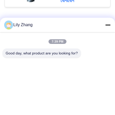
যোগাযোগ
°C অ্যাপ্লিকেশনগুলির জন্য
সব
Lily Zhang
7:39 PM
ক্রায়োজেনিক গ্লোব ভালভ
ক্রায়োজেনিক বল ভালভ
Good day, what product are you looking for?
ক্রিওজেনিক চেক ভালভ
ক্রায়োজেনিক সুরক্ষা ভালভ
ক্রিওজেনিক চাপ কমানোর
ক্রিওজেনিক শাট অফ ভালভ
ভালভ
ক্রায়োজেনিক সকেট ওয়েল্ড
ক্রায়োজেনিক ফ্ল্যাঞ্জড গ্লোব
গ্লোব ভালভ
ভালভ