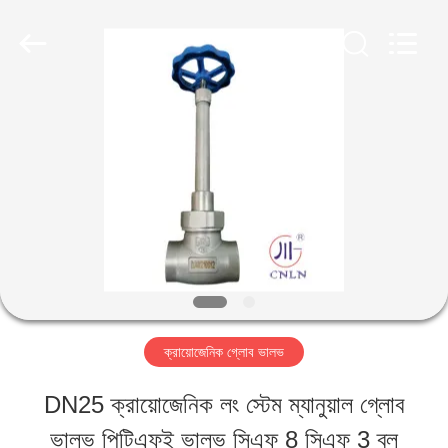
SiChuan
Liangchuan
Mechanical
Equipment
Co.,Ltd.
All
বাড়ি
Rights
Reserved.
পণ্য
ভিডিও
আমাদের
ক্রায়োজেনিক গ্লোব ভালভ
সম্পর্কে
DN25 ক্রায়োজেনিক লং স্টেম ম্যানুয়াল গ্লোব
ভালভ পিটিএফই ভালভ সিএফ 8 সিএফ 3 ব্লু
কারখানা