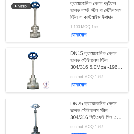
ক্রায়োজেনিক গ্লোব কন্ট্রোল
ভালভ কাস্ট স্টিল বা স্টেইনলেস
উদ্ধৃতির
স্টিল বা কাস্টমাইজ উপাদান
জন্য
1-100 MOQ:1pc
যোগাযোগ
আবেদন
DN15 ক্রায়োজেনিক গ্লোব
সাইট
ভালভ স্টেইনলেস স্টিল
304/316 5.0Mpa -196°C
ম্যাপ
থেকে +80°C
contact MOQ:1 পিসি
যোগাযোগ
গোপনীয়তা
DN25 ক্রায়োজেনিক গ্লোব
নীতি
ভালভ স্টেইনলেস স্টীল
304/316 পিটিএফই সিল এবং
CF8/CF3 ভালভ শরীরের
contact MOQ:1 পিসি
সাথে -196 °C থেকে +80