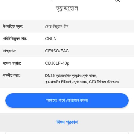
হ্যান্ডহোল
ভ্রমণ
উৎপত্তি স্থল:
চেংদু-সিচুয়ান-চীন
মান
পরিচিতিমুলক নাম:
CNLN
নিয়ন্ত্রণ
সাক্ষ্যদান:
CE/ISO/EAC
মডেল নম্বার:
CDJ61F-40p
যোগাযোগ
লক্ষণীয় করা:
,
DN25 ক্রায়োজেনিক ম্যানুয়াল গ্লোব ভালভ
করুন
,
ক্রায়োজেনিক পিটিএফই গ্লোব ভালভ
CF3 দীর্ঘ অক্ষ স্টপ ভালভ
আমাদের সাথে যোগাযোগ করুন!
খবর
বিশদ প্রকাশ
কেস