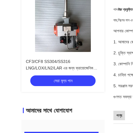
পাস
উচ্চ প্রযুক্ত
যায়,শিল্পের মান
আপনার কোম্পান
1. আমাদের কোম
2. চুক্তি স্বা
CF3/CF8 SS304/SS316
3. কোম্পানি ন
LNG/LOX/LN2/LAR এর জন্য ক্রায়োজেনিক
বায়ুসংক্রান্ত বল ভালভ
4. চাহিদা পক্
সেরা মূল্য পান
5. সরঞ্জাম সর
গুণগত সমস্যা 
আমাদের সাথে যোগাযোগ
পণ্য