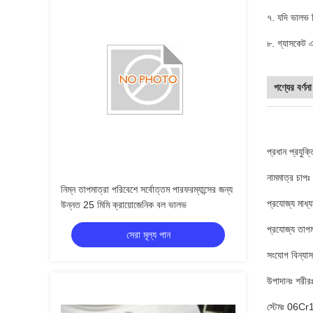
৭. যদি ভালভ ড
৮. গ্যাসকেট 
পণ্যের বর্ণনা
প্রধান প্রযু
নামমাত্র চ
নিম্ন তাপমাত্রা পরিবেশে সর্বোত্তম পারফরম্যান্সের জন্য
প্রযোজ্য মা
উন্নত 25 মিমি ক্রায়োজেনিক বল ভালভ
প্রযোজ্য তা
সেরা মূল্য পান
সংযোগ বিন্যাস
উপাদানঃ শরীর
স্টেমঃ 06Cr1