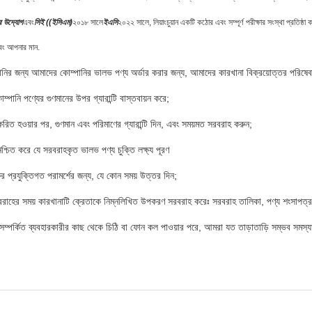
ির উদ্যোগ
এবং
সিই ((ইসিএম)
২০১৮ সালে
ইএসি
২০২২ সালে, লিয়াংচুয়ান একটি কঠোর এবং সম্পূর্ণ পরীক্ষার সংস্থা প্রতিষ্ঠা ক
 এবং আপনার মান.
ির জন্য আমাদের কোম্পানির ভালভ পণ্য অর্ডার করার জন্য, আমাদের কারখানা বিক্রয়োত্তর পরিষেবার ক
্পানি পণ্যের গুণমানের উপর গ্যারান্টি বাস্তবায়ন করে;
ক্ষরিত হওয়ার পর, গুণমান এবং পরিমাণের গ্যারান্টি দিন, এবং সময়মত সরবরাহ করুন;
িশ্চিত করে যে সরবরাহকৃত ভালভ পণ্য চুক্তি লক্ষ্য পূরণ
ষের প্রযুক্তিগত পরামর্শের জন্য, যে কোন সময় উত্তর দিন;
বরাহের সময় কারখানাটি ক্রেতাকে নিম্নলিখিত উপকরণ সরবরাহ করেঃ সরবরাহ তালিকা, পণ্য শংসাপত্র, পণ
সম্পর্কিত ব্যবহারকারীর কাছ থেকে চিঠি বা ফোন কল পাওয়ার পরে, আমরা যত তাড়াতাড়ি সম্ভব সমস্যা সম