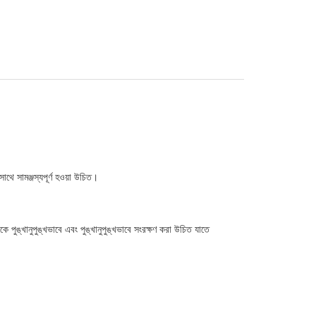
াথে সামঞ্জস্যপূর্ণ হওয়া উচিত।
ুঙ্খানুপুঙ্খভাবে এবং পুঙ্খানুপুঙ্খভাবে সংরক্ষণ করা উচিত যাতে