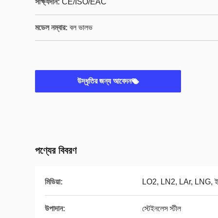
সাক্ষ্যদান:
CE/ISO/EAC
মডেল নম্বার:
বল ভালভ
উদ্ধৃতির জন্য আবেদন
পণ্যের বিবরণ
মিডিয়া:
LO2, LN2, LAr, LNG, ইত
উপাদান:
স্টেইনলেস স্টীল