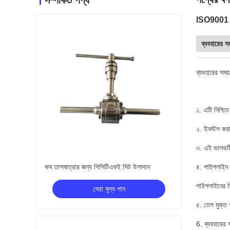
সম্পর্কিত পণ্য
ISO9001 ম্
ব্যবহারের স
ব্যবহারের সময
১. এটি নিশ্চ
২. ইনস্টল করা
৩. এই ভালভটি
কম তাপমাত্রার জন্য পিসিটিএফই সিট উপাদান
৪. পাইপলাইন ন
পাইপলাইনের সি
সেরা মূল্য পান
৫. তেল মুক্ত 
6. ব্যবহারের 