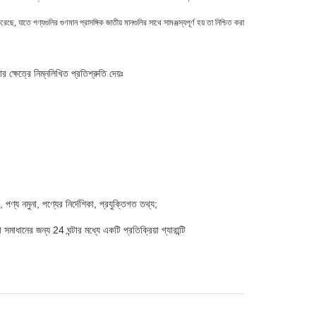
রেছে, যাতে পণ্যগুলির গুণমান প্রাসঙ্গিক জাতীয় মানগুলির সাথে সামঞ্জস্যপূর্ণ হয় তা নিশ্চিত করা
্ষেত্রে নিম্নলিখিত প্রতিশ্রুতি দেয়ঃ
্য নমুনা, পণ্যের নির্দেশিকা, প্রযুক্তিগত তথ্য;
াধানের জন্য 24 ঘন্টার মধ্যে একটি প্রতিক্রিয়া গ্যারান্টি