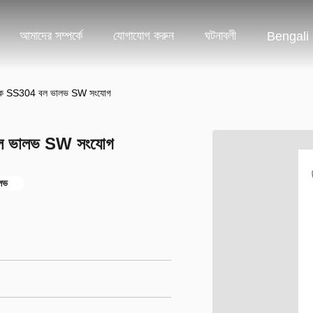
আমাদের সম্পর্কে
যোগাযোগ করুন
ঘটনাবলী
Bengali
জেনিক SS304 বল ভালভ SW সংযোগ
 বল ভালভ SW সংযোগ
লভ