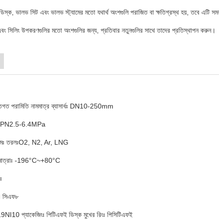
িস্ক, ভালভ সিট এবং ভালভ স্ট্যামের মতো যথার্থ অংশগুলি পরাজিত বা ক্ষতিগ্রস্থ হয়, তবে এটি 
এবং সিলিং উপকরণগুলির মতো অংশগুলির জন্য, প্রতিবার নতুনগুলির সাথে তাদের প্রতিস্থাপন করুন।
ক্তিগত পরামিতি নামমাত্র ব্যাসার্ধঃ DN10-250mm
াপঃ PN2.5-6.4MPa
ধ্যমঃ তরলঃO2, N2, Ar, LNG
পমাত্রাঃ -196°C~+80°C
ঃ
ঃ সিএফ৮
9NI10 প্যাকেজিংঃ পিটিএফই ডিস্ক মুখের রিংঃ পিসিটিএফই