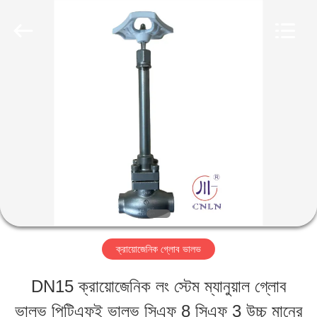
SiChuan
Liangchuan
Mechanical
Equipment
Co.,Ltd.
All
বাড়ি
Rights
Reserved.
পণ্য
ভিডিও
আমাদের
ক্রায়োজেনিক গ্লোব ভালভ
সম্পর্কে
DN15 ক্রায়োজেনিক লং স্টেম ম্যানুয়াল গ্লোব
ভালভ পিটিএফই ভালভ সিএফ 8 সিএফ 3 উচ্চ মানের
কারখানা