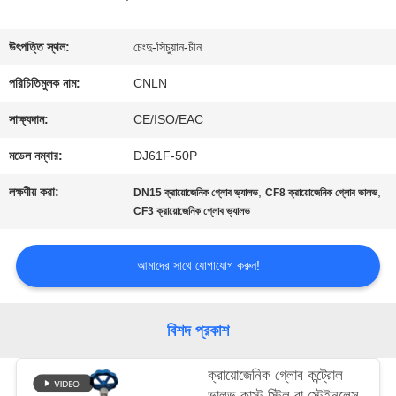
ভ্রমণ
উৎপত্তি স্থল:
চেংদু-সিচুয়ান-চীন
পরিচিতিমুলক নাম:
CNLN
মান
সাক্ষ্যদান:
CE/ISO/EAC
নিয়ন্ত্রণ
মডেল নম্বার:
DJ61F-50P
লক্ষণীয় করা:
,
,
DN15 ক্রায়োজেনিক গ্লোব ভ্যালভ
CF8 ক্রায়োজেনিক গ্লোব ভালভ
যোগাযোগ
CF3 ক্রায়োজেনিক গ্লোব ভ্যালভ
করুন
আমাদের সাথে যোগাযোগ করুন!
খবর
বিশদ প্রকাশ
কেস
ক্রায়োজেনিক গ্লোব কন্ট্রোল
ভালভ কাস্ট স্টিল বা স্টেইনলেস