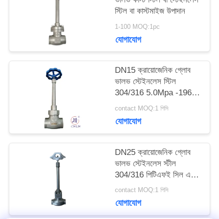
স্টিল বা কাস্টমাইজ উপাদান
উদ্ধৃতির
1-100 MOQ:1pc
জন্য
যোগাযোগ
আবেদন
DN15 ক্রায়োজেনিক গ্লোব
ভালভ স্টেইনলেস স্টিল
304/316 5.0Mpa -196°C
সাইট
থেকে +80°C
contact MOQ:1 পিসি
ম্যাপ
যোগাযোগ
গোপনীয়তা
DN25 ক্রায়োজেনিক গ্লোব
ভালভ স্টেইনলেস স্টীল
নীতি
304/316 পিটিএফই সিল এবং
CF8/CF3 ভালভ শরীরের
contact MOQ:1 পিসি
সাথে -196 °C থেকে +80
যোগাযোগ
°C অ্যাপ্লিকেশনগুলির জন্য