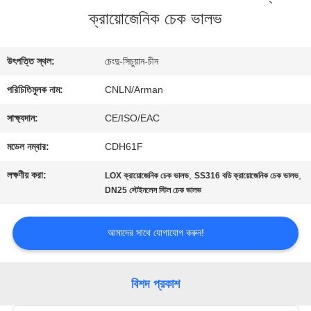
ক্রায়োজেনিক চেক ভালভ
ভ্রমণ
উৎপত্তি স্থল:
চেংদু-সিচুয়ান-চীন
মান
পরিচিতিমুলক নাম:
CNLN/Arman
নিয়ন্ত্রণ
সাক্ষ্যদান:
CE/ISO/EAC
মডেল নম্বার:
CDH61F
যোগাযোগ
লক্ষণীয় করা:
,
,
LOX ক্রায়োজেনিক চেক ভালভ
SS316 বডি ক্রায়োজেনিক চেক ভালভ
করুন
DN25 স্টেইনলেস স্টিল চেক ভালভ
আমাদের সাথে যোগাযোগ করুন!
খবর
বিশদ প্রকাশ
কেস