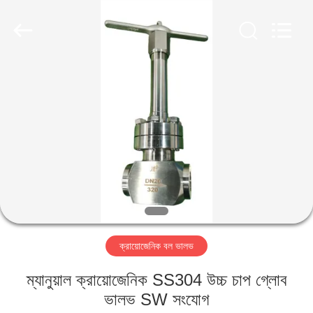
SiChuan
Liangchuan
Mechanical
Equipment
Co.,Ltd.
All
Rights
Reserved.
বাড়ি
পণ্য
ভিডিও
আমাদের
সম্পর্কে
ক্রায়োজেনিক বল ভালভ
কারখানা
ম্যানুয়াল ক্রায়োজেনিক SS304 উচ্চ চাপ গ্লোব
ভ্রমণ
ভালভ SW সংযোগ