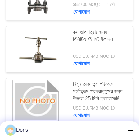
এলএন২, এলএআর-এর জন্য
$559.00 MOQ:> = 1 সেট
উপযুক্ত
যোগাযোগ
সাইট
ম্যাপ
কম তাপমাত্রার জন্য
পিসিটিএফই সিট উপাদান
গোপনীয়তা
নীতি
USD,EU.RMB MOQ:10
যোগাযোগ
নিম্ন তাপমাত্রা পরিবেশে
সর্বোত্তম পারফরম্যান্সের জন্য
উন্নত 25 মিমি ক্রায়োজেনিক
বল ভালভ
USD,EU.RMB MOQ:10
যোগাযোগ
Doris