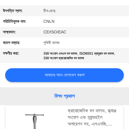
মান
উৎপত্তি স্থল:
চীন-চেংদু
নিয়ন্ত্রণ
পরিচিতিমুলক নাম:
CNLN
সাক্ষ্যদান:
CE/ISO/EAC
যোগাযোগ
মডেল নম্বার:
পৃথিবী ভালভ
করুন
লক্ষণীয় করা:
,
,
SW সংযোগ এসএস বল ভালভ
ISO9001 ম্যানুয়াল বল ভালভ
SW সংযোগ ক্রায়োজেনিক বল ভালভ
খবর
আমাদের সাথে যোগাযোগ করুন!
কেস
বিশদ প্রকাশ
উদ্ধৃতির
ক্রায়োজেনিক বল ভালভ, ফ্ল্যাঞ্জ
জন্য
সংযোগ এবং হ্যান্ডহুইল
আবেদন
অপারেশন সহ, এলএনজি,