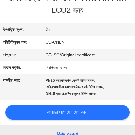
কারখানা
LCO2 জন্য
ভ্রমণ
উৎপত্তি স্থল:
চীন
মান
পরিচিতিমুলক নাম:
CD-CNLN
নিয়ন্ত্রণ
সাক্ষ্যদান:
CE/ISO/Original certificate
মডেল নম্বার:
নিরাপত্তা ভালভ
যোগাযোগ
লক্ষণীয় করা:
,
PN25 ক্রায়োজেনিক সেফটি রিলিফ ভালভ
করুন
,
স্টেইনলেস স্টিল ক্রায়োজেনিক সেফটি রিলিফ ভালভ
DN15 ক্রায়োজেনিক প্রেসার রিলিফ ভালভ
খবর
আমাদের সাথে যোগাযোগ করুন!
কেস
বিশদ প্রকাশ