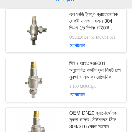
এলএনজি ট্যাঙ্ক ক্রায়োজেনিক
উদ্ধৃতির
সেফটি ভালভ এসএস 304
ডিএন 15 স্প্রিং ডাইরেক্ট
জন্য
অ্যাক্টিং সম্পূর্ণ উন্মুক্ত
USD110 per pc MOQ:1 pcs
আবেদন
যোগাযোগ
সিই / আইএসও9001
সাইট
অনুমোদিত কাস্টম ফুল লিফট চাপ
সুরক্ষা ভালভ ক্রায়োজেনিক
ম্যাপ
1-100 MOQ:1pc
যোগাযোগ
গোপনীয়তা
OEM DN20 ক্রায়োজেনিক
নীতি
সুরক্ষা ভালভ স্টেইনলেস স্টিল
304/316 থ্রেড সংযোগ