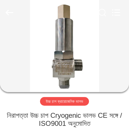
SiChuan
Liangchuan
Mechanical
Equipment
Co.,Ltd.
All
Rights
Reserved.
বাড়ি
পণ্য
ভিডিও
আমাদের
সম্পর্কে
উচ্চ চাপ ক্রায়োজেনিক ভালভ
কারখানা
নিরাপত্তা উচ্চ চাপ Cryogenic ভালভ CE সঙ্গে /
ভ্রমণ
ISO9001 অনুমোদিত