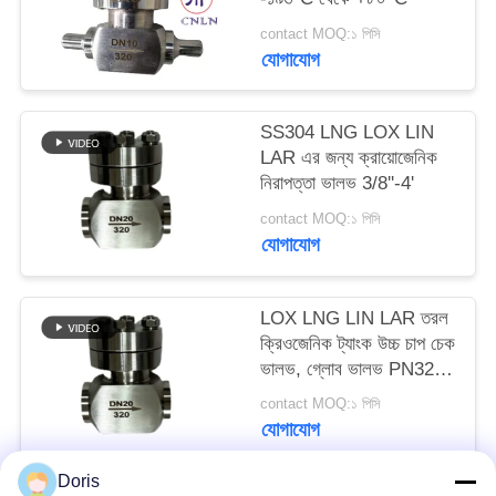
contact MOQ:১ পিসি
সাইট
যোগাযোগ
ম্যাপ
SS304 LNG LOX LIN
LAR এর জন্য ক্রায়োজেনিক
গোপনীয়তা
নিরাপত্তা ভালভ 3/8''-4'
নীতি
contact MOQ:১ পিসি
যোগাযোগ
LOX LNG LIN LAR তরল
ক্রিওজেনিক ট্যাংক উচ্চ চাপ চেক
ভালভ, গ্লোব ভালভ PN320
উচ্চ মানের
contact MOQ:১ পিসি
যোগাযোগ
Doris