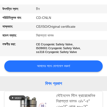
মান
উৎপত্তি স্থল:
চীন
নিয়ন্ত্রণ
পরিচিতিমুলক নাম:
CD-CNLN
সাক্ষ্যদান:
CE/ISO/Original certificate
যোগাযোগ
মডেল নম্বার:
নিরাপত্তা ভালভ
করুন
লক্ষণীয় করা:
,
CE Cryogenic Safety Valve
,
ISO9001 Cryogenic Safety Valve
ss316 Cryogenic Safety Valve
খবর
আমাদের সাথে যোগাযোগ করুন!
কেস
বিশদ প্রকাশ
উদ্ধৃতির
জন্য
স্টেইনলেস স্টিল ক্রায়োজেনিক
নিরাপত্তা ভালভ ৩/৮''-৪''
আবেদন
-১৯৬°C থেকে +৮০°C