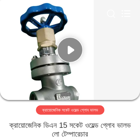
SiChuan
Liangchuan
Mechanical
Equipment
Co.,Ltd.
All
Rights
Reserved.
বাড়ি
পণ্য
ভিডিও
আমাদের
সম্পর্কে
ক্রায়োজেনিক সকেট ওয়েল্ড গ্লোব ভালভ
কারখানা
ক্রায়োজেনিক ডিএন 15 সকেট ওয়েল্ড গ্লোব ভালভ
ভ্রমণ
লো টেম্পারেচার