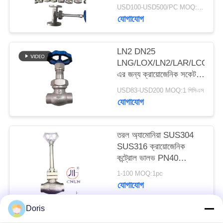
ভালভ
USD100-USD500/PC MOQ:1pc
যোগাযোগ
সাইট
ম্যাপ
LN2 DN25
LNG/LOX/LN2/LAR/LCO2
গোপনীয়তা
এর জন্য ক্রায়োজেনিক সকেট
ওয়েল্ড গ্লোব ভালভ DJ61F-
নীতি
USD83-USD200 MOQ:1 পিসিএস
40P
যোগাযোগ
তরল অ্যামোনিয়া SUS304
SUS316 ক্রায়োজেনিক
কন্ট্রোল ভালভ PN40
-196~+80°C
1-100 MOQ:1pc
যোগাযোগ
Doris