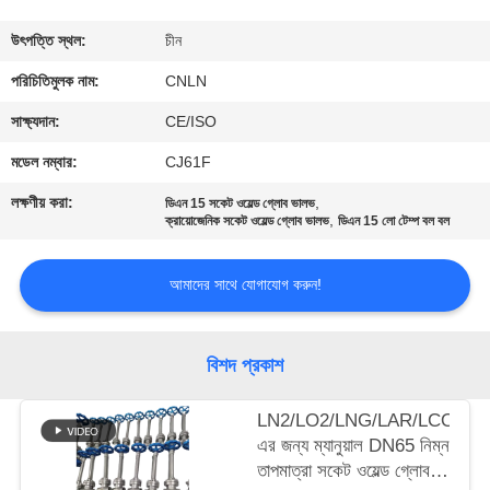
মান
উৎপত্তি স্থল:
চীন
নিয়ন্ত্রণ
পরিচিতিমুলক নাম:
CNLN
সাক্ষ্যদান:
CE/ISO
যোগাযোগ
মডেল নম্বার:
CJ61F
করুন
লক্ষণীয় করা:
,
ডিএন 15 সকেট ওয়েল্ড গ্লোব ভালভ
,
ক্রায়োজেনিক সকেট ওয়েল্ড গ্লোব ভালভ
ডিএন 15 লো টেম্প বল বল
খবর
আমাদের সাথে যোগাযোগ করুন!
কেস
বিশদ প্রকাশ
উদ্ধৃতির
LN2/LO2/LNG/LAR/LCO2-
জন্য
এর জন্য ম্যানুয়াল DN65 নিম্ন
আবেদন
তাপমাত্রা সকেট ওয়েল্ড গ্লোব