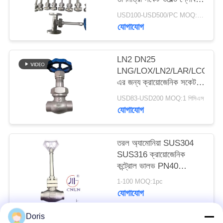
ভালভ
USD100-USD500/PC MOQ:1pc
সাইট
যোগাযোগ
ম্যাপ
LN2 DN25
LNG/LOX/LN2/LAR/LCO2
গোপনীয়তা
এর জন্য ক্রায়োজেনিক সকেট
নীতি
ওয়েল্ড গ্লোব ভালভ DJ61F-
USD83-USD200 MOQ:1 পিসিএস
40P
যোগাযোগ
তরল অ্যামোনিয়া SUS304
SUS316 ক্রায়োজেনিক
কন্ট্রোল ভালভ PN40
-196~+80°C
1-100 MOQ:1pc
যোগাযোগ
Doris