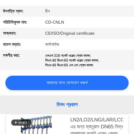
মান
উৎপত্তি স্থল:
চীন
নিয়ন্ত্রণ
পরিচিতিমুলক নাম:
CD-CNLN
সাক্ষ্যদান:
CE/ISO/Original certificate
যোগাযোগ
মডেল নম্বার:
কাস্টমাইজ
করুন
লক্ষণীয় করা:
,
এসএস 316 সকেট ওয়েল্ড গ্লোব ভালভ
,
পিএন 40 ডিএন 65 সকেট ওয়েল্ড গ্লোব ভালভ
পিএন 40 ডিএন 65 এস এস গ্লোব ভালভ
খবর
আমাদের সাথে যোগাযোগ করুন!
কেস
বিশদ প্রকাশ
উদ্ধৃতির
জন্য
LN2/LO2/LNG/LAR/LCO2-
এর জন্য ম্যানুয়াল DN65 নিম্ন
আবেদন
তাপমাত্রা সকেট ওয়েল্ড গ্লোব