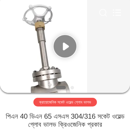
SiChuan
Liangchuan
Mechanical
Equipment
Co.,Ltd.
All
Rights
Reserved.
বাড়ি
পণ্য
ভিডিও
আমাদের
সম্পর্কে
ক্রায়োজেনিক সকেট ওয়েল্ড গ্লোব ভালভ
কারখানা
পিএন 40 ডিএন 65 এসএস 304/316 সকেট ওয়েল্ড
ভ্রমণ
গ্লোব ভালভ ক্রিওজেনিক প্রকার