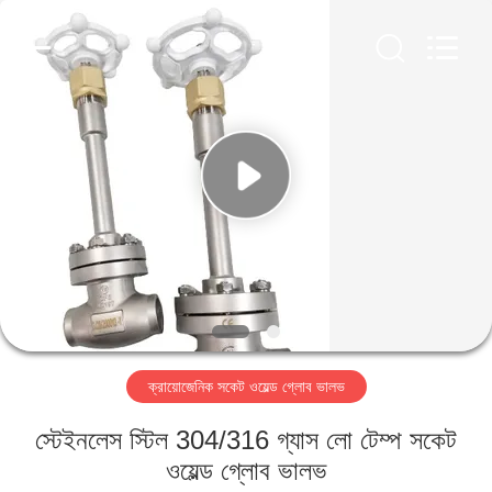
SiChuan
Liangchuan
Mechanical
Equipment
Co.,Ltd.
All
Rights
Reserved.
বাড়ি
পণ্য
ভিডিও
আমাদের
সম্পর্কে
ক্রায়োজেনিক সকেট ওয়েল্ড গ্লোব ভালভ
কারখানা
স্টেইনলেস স্টিল 304/316 গ্যাস লো টেম্প সকেট
ভ্রমণ
ওয়েল্ড গ্লোব ভালভ