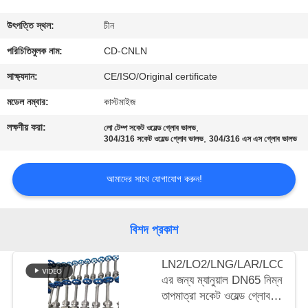
মান
উৎপত্তি স্থল:
চীন
নিয়ন্ত্রণ
পরিচিতিমুলক নাম:
CD-CNLN
সাক্ষ্যদান:
CE/ISO/Original certificate
যোগাযোগ
মডেল নম্বার:
কাস্টমাইজ
করুন
লক্ষণীয় করা:
,
লো টেম্প সকেট ওয়েল্ড গ্লোব ভালভ
,
304/316 সকেট ওয়েল্ড গ্লোব ভালভ
304/316 এস এস গ্লোব ভালভ
খবর
আমাদের সাথে যোগাযোগ করুন!
কেস
বিশদ প্রকাশ
উদ্ধৃতির
LN2/LO2/LNG/LAR/LCO2-
জন্য
এর জন্য ম্যানুয়াল DN65 নিম্ন
আবেদন
তাপমাত্রা সকেট ওয়েল্ড গ্লোব