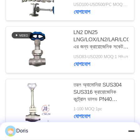
ভালভ
USD100-USD500/PC MOQ:1pc
যোগাযোগ
সাইট
ম্যাপ
LN2 DN25
LNG/LOX/LN2/LAR/LCO2
গোপনীয়তা
এর জন্য ক্রায়োজেনিক সকেট
ওয়েল্ড গ্লোব ভালভ DJ61F-
নীতি
USD83-USD200 MOQ:1 পিসিএস
40P
যোগাযোগ
তরল অ্যামোনিয়া SUS304
SUS316 ক্রায়োজেনিক
কন্ট্রোল ভালভ PN40
-196~+80°C
1-100 MOQ:1pc
যোগাযোগ
Doris