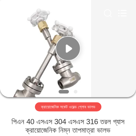
SiChuan
Liangchuan
Mechanical
Equipment
Co.,Ltd.
All
Rights
Reserved.
বাড়ি
পণ্য
ভিডিও
আমাদের
সম্পর্কে
ক্রায়োজেনিক সকেট ওয়েল্ড গ্লোব ভালভ
কারখানা
পিএন 40 এসএস 304 এসএস 316 তরল গ্যাস
ভ্রমণ
ক্রায়োজেনিক নিম্ন তাপমাত্রা ভালভ