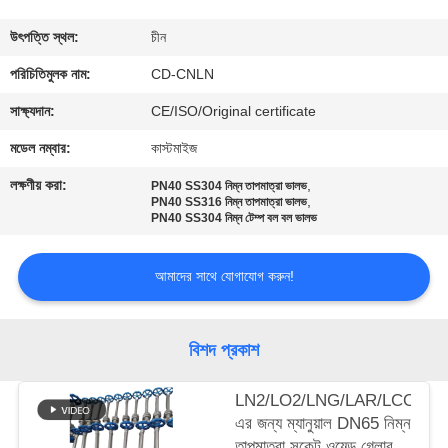
মান
উৎপত্তি স্থল:
চীন
নিয়ন্ত্রণ
পরিচিতিমুলক নাম:
CD-CNLN
সাক্ষ্যদান:
CE/ISO/Original certificate
যোগাযোগ
মডেল নম্বার:
কাস্টমাইজ
করুন
লক্ষণীয় করা:
,
PN40 SS304 নিম্ন তাপমাত্রা ভালভ
,
PN40 SS316 নিম্ন তাপমাত্রা ভালভ
PN40 SS304 নিম্ন টেম্প বল বল ভালভ
খবর
আমাদের সাথে যোগাযোগ করুন!
কেস
বিশদ প্রকাশ
উদ্ধৃতির
জন্য
LN2/LO2/LNG/LAR/LCO2-
এর জন্য ম্যানুয়াল DN65 নিম্ন
আবেদন
তাপমাত্রা সকেট ওয়েল্ড গ্লোব