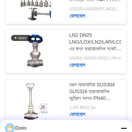
ভালভ
USD100-USD500/PC MOQ:1pc
সাইট
যোগাযোগ
ম্যাপ
LN2 DN25
LNG/LOX/LN2/LAR/LCO2
গোপনীয়তা
এর জন্য ক্রায়োজেনিক সকেট
নীতি
ওয়েল্ড গ্লোব ভালভ DJ61F-
USD83-USD200 MOQ:1 পিসিএস
40P
যোগাযোগ
তরল অ্যামোনিয়া SUS304
SUS316 ক্রায়োজেনিক
কন্ট্রোল ভালভ PN40
-196~+80°C
1-100 MOQ:1pc
যোগাযোগ
Doris