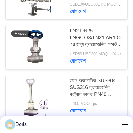
ভালভ
USD100-USD500/PC MOQ:1pc
যোগাযোগ
সাইট
ম্যাপ
LN2 DN25
LNG/LOX/LN2/LAR/LCO2
গোপনীয়তা
এর জন্য ক্রায়োজেনিক সকেট
ওয়েল্ড গ্লোব ভালভ DJ61F-
নীতি
USD83-USD200 MOQ:1 পিসিএস
40P
যোগাযোগ
তরল অ্যামোনিয়া SUS304
SUS316 ক্রায়োজেনিক
কন্ট্রোল ভালভ PN40
-196~+80°C
1-100 MOQ:1pc
যোগাযোগ
Doris