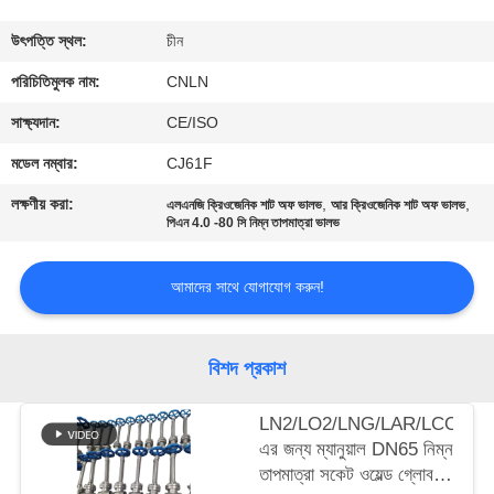
মান
উৎপত্তি স্থল:
চীন
নিয়ন্ত্রণ
পরিচিতিমুলক নাম:
CNLN
সাক্ষ্যদান:
CE/ISO
যোগাযোগ
মডেল নম্বার:
CJ61F
করুন
লক্ষণীয় করা:
,
,
এলএনজি ক্রিওজেনিক শাট অফ ভালভ
আর ক্রিওজেনিক শাট অফ ভালভ
পিএন 4.0 -80 সি নিম্ন তাপমাত্রা ভালভ
খবর
আমাদের সাথে যোগাযোগ করুন!
কেস
বিশদ প্রকাশ
উদ্ধৃতির
LN2/LO2/LNG/LAR/LCO2-
জন্য
এর জন্য ম্যানুয়াল DN65 নিম্ন
আবেদন
তাপমাত্রা সকেট ওয়েল্ড গ্লোব