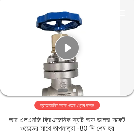
SiChuan
Liangchuan
Mechanical
Equipment
Co.,Ltd.
All
Rights
Reserved.
বাড়ি
পণ্য
ভিডিও
আমাদের
সম্পর্কে
ক্রায়োজেনিক সকেট ওয়েল্ড গ্লোব ভালভ
কারখানা
আর এলএনজি ক্রিওজেনিক স্যাট অফ ভালভ সকেট
ভ্রমণ
ওয়েল্ডের সাথে তাপমাত্রা -80 সি শেষ হয়