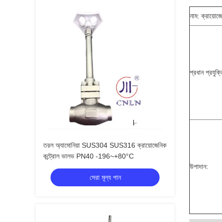
নাম: ক্রায়ো
প্রধান প্রযুক
তরল অ্যামোনিয়া SUS304 SUS316 ক্রায়োজেনিক
কন্ট্রোল ভালভ PN40 -196~+80°C
উপাদান:
সেরা মূল্য পান