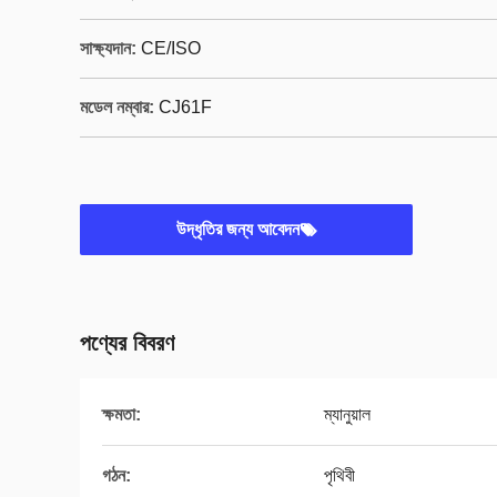
সাক্ষ্যদান:
CE/ISO
মডেল নম্বার:
CJ61F
উদ্ধৃতির জন্য আবেদন
পণ্যের বিবরণ
ক্ষমতা:
ম্যানুয়াল
গঠন:
পৃথিবী