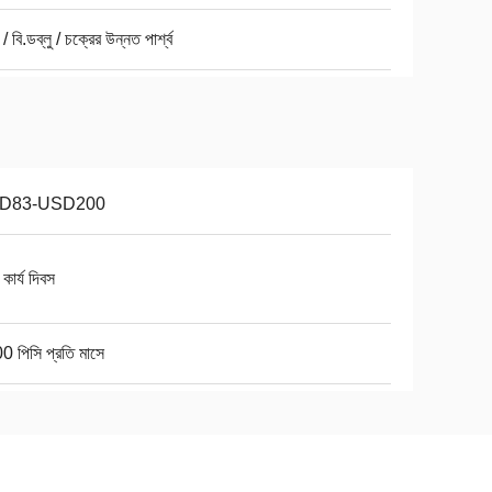
/ বি.ডব্লু / চক্রের উন্নত পার্শ্ব
D83-USD200
কার্য দিবস
 পিসি প্রতি মাসে