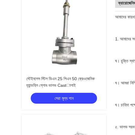
ক্রায়োজেনি
আমাদের কারখানা
1. আমাদের সংস
ঘ।
চুক্তি স্ব
স্টেইনলেস স্টিল ডিএন 25 পিএন 50 ক্রেওজেনিক
ঘ।
আমরা নিশ্
হ্যান্ডহিল গ্লোব ভালভ Castালাই
সেরা মূল্য পান
ঘ।
চাহিদা পক
৫. ভালভ সরবরা