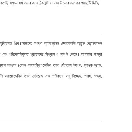
়ি সম্ভব সমাধানের জন্য 24 ঘন্টার মধ্যে উত্তর দেওয়ার গ্যারান্টি দিচ্ছি
-প্রযুক্তিগত শিল্প।আমাদের সংস্থা অ্যাডভান্সড টেকনোলজি অ্যান্ড প্রোডাকশন
ণ্য এবং পরিষেবাদিযুক্ত গ্রাহকদের বিশ্বাস ও সমর্থন জেতে। আমাদের সংস্থা
্যাস সরঞ্জাম (যেমন অ্যাসক্রিওজেনিক তরল স্টোরেজ ট্যাংক, ট্যাঙ্ক ট্রাক,
লি ক্রায়োজেনিক তরল স্টোরেজ এবং পরিবহন, বায়ু বিচ্ছেদ, গ্যাস, খাদ্য,