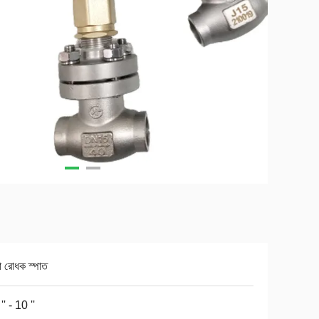
া রোধক স্পাত
'' - 10 ''