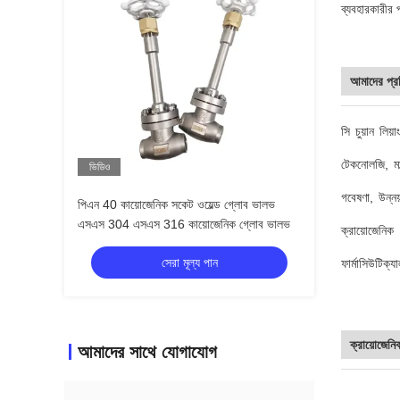
ব্যবহারকারীর 
আমাদের প্রতি
সি চুয়ান লিয
টেকনোলজি, মাল
ভিডিও
গবেষণা, উন্নয
পিএন 40 কায়োজেনিক সকেট ওয়েল্ড গ্লোব ভালভ
এসএস 304 এসএস 316 কায়োজেনিক গ্লোব ভালভ
ক্রায়োজেনিক
সেরা মূল্য পান
ফার্মাসিউটিক্য
ক্রায়োজেন
আমাদের সাথে যোগাযোগ