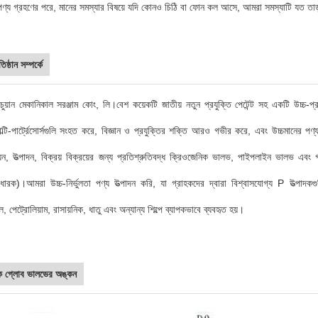
পণ্য গ্রহণের পরে, মানের সমস্যার বিষয়ে যদি কোনও চিঠি বা ফোন কল আসে, আমরা সমস্যাটি যত তাড়াতাড
ষ্ঠান সম্পর্কে
়াংচুয়ান মেকানিকাল সরঞ্জাম কোং, লি।বেশ কয়েকটি জাতীয় নতুন প্রযুক্তি পেটেন্ট সহ একটি উচ্চ
্টি-পার্ট্রেসোর্সগুলি সংহত করে, বিজ্ঞান ও প্রযুক্তির শক্তি আরও গভীর করে, এবং উচ্চমানের প
়ন, উত্পাদন, বিক্রয় বিক্রয়ের জন্য প্রতিশ্রুতিবদ্ধ ক্রিওজেনিক ভালভ, পাইপলাইন ভালভ এবং গ
 ধারক)।আমরা উচ্চ-নির্ভুলতা পণ্য উত্পাদন করি, যা গ্রাহকদের দ্বারা বিশ্বাসযোগ্য P উত্পাদকগু
াল, পেট্রোলিয়াম, রাসায়নিক, ধাতু এবং অন্যান্য শিল্পে ব্যাপকভাবে ব্যবহৃত হয়।
িক গ্লোব ভালভের অঙ্কন