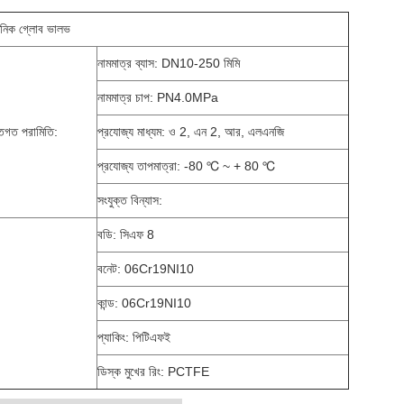
জেনিক গ্লোব ভালভ
নামমাত্র ব্যাস: DN10-250 মিমি
নামমাত্র চাপ: PN4.0MPa
্তিগত পরামিতি:
প্রযোজ্য মাধ্যম: ও 2, এন 2, আর, এলএনজি
প্রযোজ্য তাপমাত্রা: -80 ℃ ~ + 80 ℃
সংযুক্ত বিন্যাস:
বডি: সিএফ 8
বনেট: 06Cr19NI10
কান্ড: 06Cr19NI10
প্যাকিং: পিটিএফই
ডিস্ক মুখের রিং: PCTFE