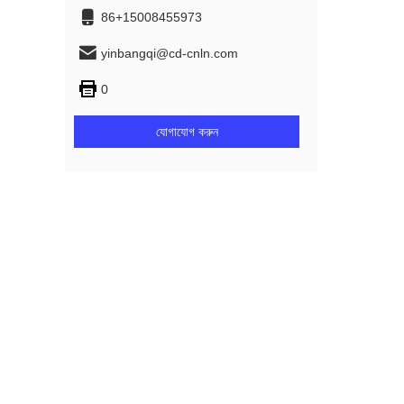
86+15008455973
yinbangqi@cd-cnln.com
0
যোগাযোগ করুন