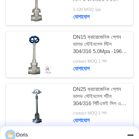
1-100 MOQ:1pc
সাইট
যোগাযোগ
ম্যাপ
DN15 ক্রায়োজেনিক গ্লোব
ভালভ স্টেইনলেস স্টিল
গোপনীয়তা
304/316 5.0Mpa -196°C
নীতি
থেকে +80°C
contact MOQ:1 পিসি
যোগাযোগ
DN25 ক্রায়োজেনিক গ্লোব
ভালভ স্টেইনলেস স্টীল
304/316 পিটিএফই সিল এবং
CF8/CF3 ভালভ শরীরের
contact MOQ:1 পিসি
সাথে -196 °C থেকে +80
যোগাযোগ
°C অ্যাপ্লিকেশনগুলির জন্য
Doris