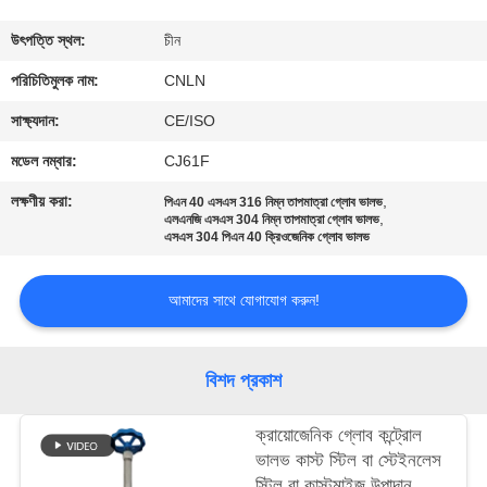
মান
উৎপত্তি স্থল:
চীন
নিয়ন্ত্রণ
পরিচিতিমুলক নাম:
CNLN
সাক্ষ্যদান:
CE/ISO
যোগাযোগ
মডেল নম্বার:
CJ61F
করুন
লক্ষণীয় করা:
,
পিএন 40 এসএস 316 নিম্ন তাপমাত্রা গ্লোব ভালভ
,
এলএনজি এসএস 304 নিম্ন তাপমাত্রা গ্লোব ভালভ
এসএস 304 পিএন 40 ক্রিওজেনিক গ্লোব ভালভ
খবর
আমাদের সাথে যোগাযোগ করুন!
কেস
বিশদ প্রকাশ
উদ্ধৃতির
জন্য
ক্রায়োজেনিক গ্লোব কন্ট্রোল
ভালভ কাস্ট স্টিল বা স্টেইনলেস
আবেদন
স্টিল বা কাস্টমাইজ উপাদান