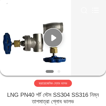
SiChuan
Liangchuan
Mechanical
Equipment
Co.,Ltd.
All
Rights
Reserved.
বাড়ি
পণ্য
ভিডিও
আমাদের
সম্পর্কে
ক্রায়োজেনিক গ্লোব ভালভ
কারখানা
LNG PN40 শর্ট স্টেম SS304 SS316 নিম্ন
ভ্রমণ
তাপমাত্রা গ্লোব ভালভ