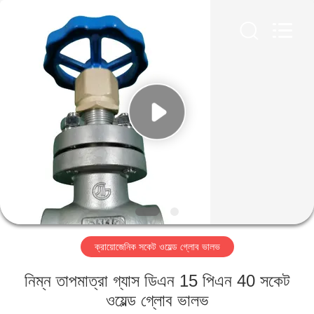
SiChuan
Liangchuan
Mechanical
Equipment
Co.,Ltd.
All
Rights
Reserved.
বাড়ি
পণ্য
ভিডিও
আমাদের
সম্পর্কে
ক্রায়োজেনিক সকেট ওয়েল্ড গ্লোব ভালভ
কারখানা
নিম্ন তাপমাত্রা গ্যাস ডিএন 15 পিএন 40 সকেট
ভ্রমণ
ওয়েল্ড গ্লোব ভালভ