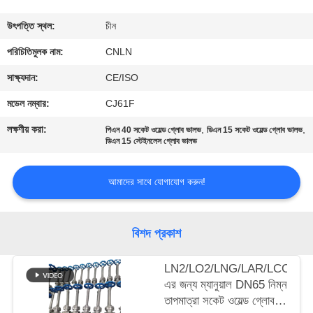
মান
উৎপত্তি স্থল:
চীন
নিয়ন্ত্রণ
পরিচিতিমুলক নাম:
CNLN
সাক্ষ্যদান:
CE/ISO
যোগাযোগ
মডেল নম্বার:
CJ61F
করুন
লক্ষণীয় করা:
,
,
পিএন 40 সকেট ওয়েল্ড গ্লোব ভালভ
ডিএন 15 সকেট ওয়েল্ড গ্লোব ভালভ
ডিএন 15 স্টেইনলেস গ্লোব ভালভ
খবর
আমাদের সাথে যোগাযোগ করুন!
কেস
বিশদ প্রকাশ
উদ্ধৃতির
LN2/LO2/LNG/LAR/LCO2-
জন্য
এর জন্য ম্যানুয়াল DN65 নিম্ন
আবেদন
তাপমাত্রা সকেট ওয়েল্ড গ্লোব