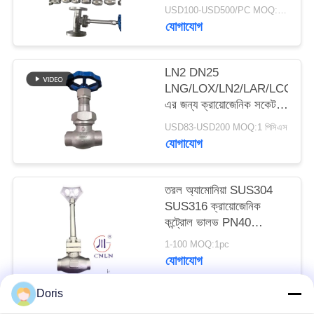
ভালভ
USD100-USD500/PC MOQ:1pc
যোগাযোগ
সাইট
ম্যাপ
LN2 DN25
LNG/LOX/LN2/LAR/LCO2
গোপনীয়তা
এর জন্য ক্রায়োজেনিক সকেট
ওয়েল্ড গ্লোব ভালভ DJ61F-
নীতি
USD83-USD200 MOQ:1 পিসিএস
40P
যোগাযোগ
তরল অ্যামোনিয়া SUS304
SUS316 ক্রায়োজেনিক
কন্ট্রোল ভালভ PN40
-196~+80°C
1-100 MOQ:1pc
যোগাযোগ
Doris