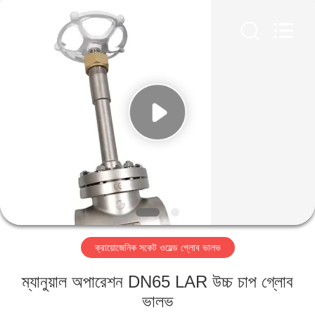
SiChuan
Liangchuan
Mechanical
Equipment
Co.,Ltd.
All
Rights
Reserved.
বাড়ি
পণ্য
ভিডিও
আমাদের
সম্পর্কে
ক্রায়োজেনিক সকেট ওয়েল্ড গ্লোব ভালভ
কারখানা
ম্যানুয়াল অপারেশন DN65 LAR উচ্চ চাপ গ্লোব
ভ্রমণ
ভালভ