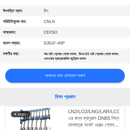
মান
উৎপত্তি স্থল:
চীন
নিয়ন্ত্রণ
পরিচিতিমুলক নাম:
CNLN
সাক্ষ্যদান:
CE/ISO
যোগাযোগ
মডেল নম্বার:
DJ61F-40P
করুন
লক্ষণীয় করা:
,
,
লার হাই প্রেশার গ্লোব ভালভ
ডিএন 65 হাই প্রেসার গ্লোব ভালভ
এলএআর ক্রায়োজেনিক কন্ট্রোল ভালভ
খবর
আমাদের সাথে যোগাযোগ করুন!
কেস
বিশদ প্রকাশ
উদ্ধৃতির
LN2/LO2/LNG/LAR/LCO2-
জন্য
এর জন্য ম্যানুয়াল DN65 নিম্ন
আবেদন
তাপমাত্রা সকেট ওয়েল্ড গ্লোব