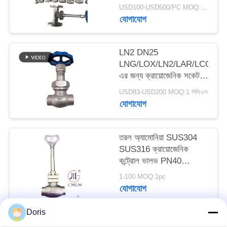
ভালভ
USD100-USD500/PC MOQ:1pc
যোগাযোগ
সাইট
ম্যাপ
LN2 DN25
LNG/LOX/LN2/LAR/LCO2
গোপনীয়তা
এর জন্য ক্রায়োজেনিক সকেট
ওয়েল্ড গ্লোব ভালভ DJ61F-
নীতি
USD83-USD200 MOQ:1 পিসিএস
40P
যোগাযোগ
তরল অ্যামোনিয়া SUS304
SUS316 ক্রায়োজেনিক
কন্ট্রোল ভালভ PN40
-196~+80°C
1-100 MOQ:1pc
যোগাযোগ
Doris