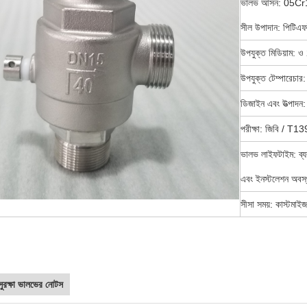
ভালভ আসন: 05Cr
সীল উপাদান: পিটিএ
উপযুক্ত মিডিয়াম: 
উপযুক্ত টেম্পারেচ
ডিজাইন এবং উত্পাদ
পরীক্ষা: জিবি / T
ভালভ লাইফটাইম: ব্যবহা
এবং ইনস্টলেশন অবস্
সীসা সময়: কাস্টমা
ুরক্ষা ভালভের নোটস