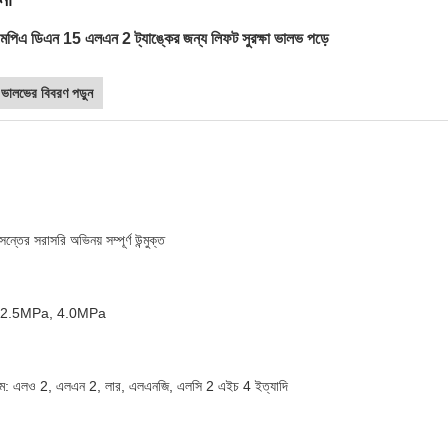
পিএ ডিএন 15 এলএন 2 ট্যাঙ্কের জন্য লিফট সুরক্ষা ভালভ পড়ে
া ভালভের বিবরণ পড়ুন
ন্তের সরাসরি অভিনয় সম্পূর্ণ উন্মুক্ত
াপ: 2.5MPa, 4.0MPa
্যম: এলও 2, এলএন 2, লার, এলএনজি, এলসি 2 এইচ 4 ইত্যাদি