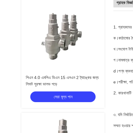
গ্রাহক বিজ্ঞ
1. গ্রাহকদের 
ক।কাঠামোর দৈর
খ।সংযোগ টাই
গ।নামমাত্র ব্
d।পণ্য ব্যবহা
পিএন 4.0 এমপিএ ডিএন 15 এলএন 2 ট্যাঙ্কের জন্য
e।পরীক্ষা, পর
লিফট সুরক্ষা ভালভ পড়ে
2. কারখানাটি 
সেরা মূল্য পান
৩. যদি নির্ধা
সম্মত হওয়ার শ