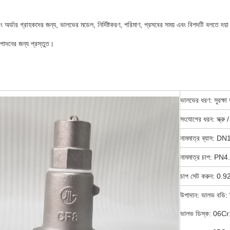
 অর্ডার গ্রাহকদের জন্য, ভালভের মডেল, নির্দিষ্টকরণ, পরিমাণ, প্রসবের সময় এবং বিশদটি বলতে দয
্পাদনের জন্য প্রস্তুত।
ভালভের ধরণ: সুরক্ষা
সংযোগের ধরন: স্ক্রু /
নামমাত্র ব্যাস: DN
নামমাত্র চাপ: P
চাপ সেট করুন: 
উপাদান: ভালভ বডি:
ভালভ ডিস্ক: 06C