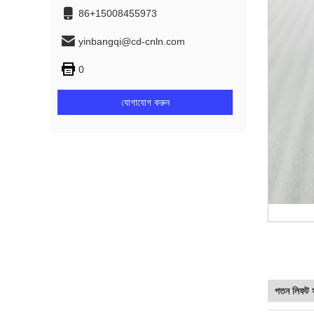
86+15008455973
yinbangqi@cd-cnln.com
0
যোগাযোগ করুন
পতন লিফট স