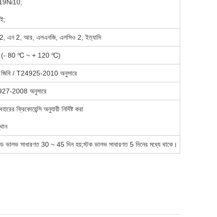
19Ni10;
ফই;
ও 2, এন 2, আর, এলএনজি, এলসিও 2, ইত্যাদি
ার: (- 80 ℃ ~ + 120 ℃)
ন: জিবি / T24925-2010 অনুসারে
13927-2008 অনুসারে
রের ফ্রিকোয়েন্সি অনুযায়ী নির্দিষ্ট করা
থান
ইজড ভালভ সাধারণত 30 ~ 45 দিন হয়;স্টক ভালভ সাধারণত 5 দিনের মধ্যে থাকে।