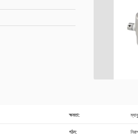
ক্ষমতা:
ম্যান
গঠন:
নিরা