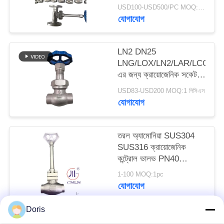
ভালভ
USD100-USD500/PC MOQ:1pc
যোগাযোগ
সাইট
ম্যাপ
LN2 DN25
LNG/LOX/LN2/LAR/LCO2
গোপনীয়তা
এর জন্য ক্রায়োজেনিক সকেট
ওয়েল্ড গ্লোব ভালভ DJ61F-
নীতি
USD83-USD200 MOQ:1 পিসিএস
40P
যোগাযোগ
তরল অ্যামোনিয়া SUS304
SUS316 ক্রায়োজেনিক
কন্ট্রোল ভালভ PN40
-196~+80°C
1-100 MOQ:1pc
যোগাযোগ
Doris