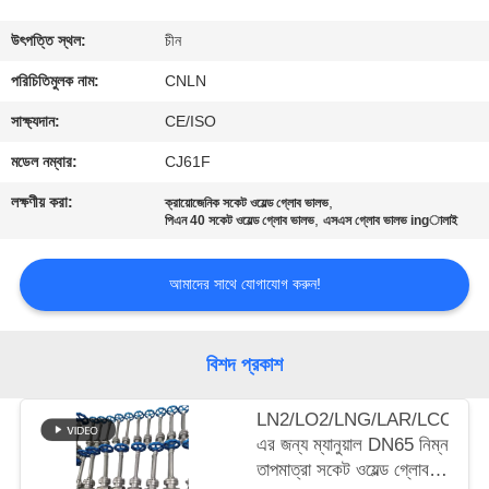
মান
উৎপত্তি স্থল:
চীন
নিয়ন্ত্রণ
পরিচিতিমুলক নাম:
CNLN
সাক্ষ্যদান:
CE/ISO
যোগাযোগ
মডেল নম্বার:
CJ61F
করুন
লক্ষণীয় করা:
,
ক্রায়োজেনিক সকেট ওয়েল্ড গ্লোব ভালভ
,
পিএন 40 সকেট ওয়েল্ড গ্লোব ভালভ
এসএস গ্লোব ভালভ ingালাই
খবর
আমাদের সাথে যোগাযোগ করুন!
কেস
বিশদ প্রকাশ
উদ্ধৃতির
LN2/LO2/LNG/LAR/LCO2-
জন্য
এর জন্য ম্যানুয়াল DN65 নিম্ন
আবেদন
তাপমাত্রা সকেট ওয়েল্ড গ্লোব