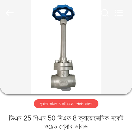
SiChuan
Liangchuan
Mechanical
Equipment
Co.,Ltd.
All
Rights
Reserved.
বাড়ি
পণ্য
ভিডিও
আমাদের
সম্পর্কে
ক্রায়োজেনিক সকেট ওয়েল্ড গ্লোব ভালভ
কারখানা
ডিএন 25 পিএন 50 সিএফ 8 ক্রায়োজেনিক সকেট
ভ্রমণ
ওয়েল্ড গ্লোব ভালভ