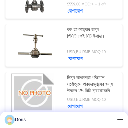
এলএন২, এলএআর-এর জন্য
$559.00 MOQ:> = 1 সেট
উপযুক্ত
যোগাযোগ
সাইট
ম্যাপ
কম তাপমাত্রার জন্য
পিসিটিএফই সিট উপাদান
গোপনীয়তা
নীতি
USD,EU.RMB MOQ:10
যোগাযোগ
নিম্ন তাপমাত্রা পরিবেশে
সর্বোত্তম পারফরম্যান্সের জন্য
উন্নত 25 মিমি ক্রায়োজেনিক
বল ভালভ
USD,EU.RMB MOQ:10
যোগাযোগ
Doris