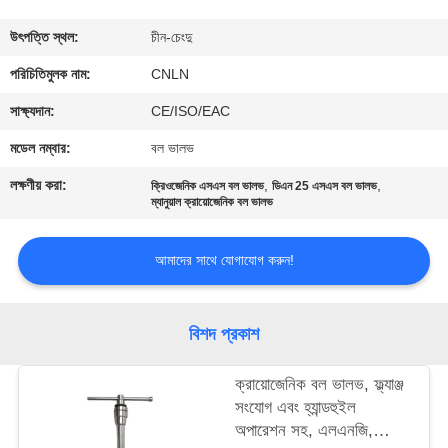
মান
উৎপত্তি স্থল:
চীন-চেংদু
নিয়ন্ত্রণ
পরিচিতিমুলক নাম:
CNLN
সাক্ষ্যদান:
CE/ISO/EAC
যোগাযোগ
মডেল নম্বার:
বল ভালভ
করুন
লক্ষণীয় করা:
,
,
ক্রিওজেনিক এসএস বল ভালভ
ডিএন 25 এসএস বল ভালভ
ম্যানুয়াল ক্রায়োজেনিক বল ভালভ
খবর
আমাদের সাথে যোগাযোগ করুন!
কেস
বিশদ প্রকাশ
উদ্ধৃতির
ক্রায়োজেনিক বল ভালভ, ফ্ল্যাঞ্জ
জন্য
সংযোগ এবং হ্যান্ডহুইল
আবেদন
অপারেশন সহ, এলএনজি,