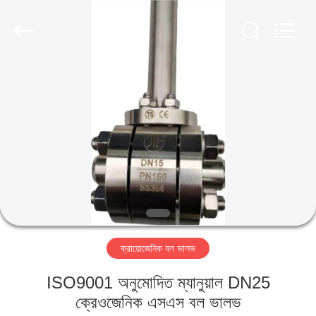
SiChuan
Liangchuan
Mechanical
Equipment
Co.,Ltd.
All
Rights
Reserved.
বাড়ি
পণ্য
ভিডিও
আমাদের
সম্পর্কে
ক্রায়োজেনিক বল ভালভ
কারখানা
ISO9001 অনুমোদিত ম্যানুয়াল DN25
ভ্রমণ
ক্রেওজেনিক এসএস বল ভালভ