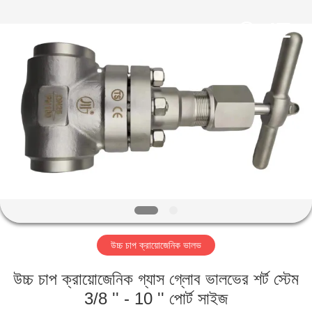
SiChuan
Liangchuan
Mechanical
Equipment
Co.,Ltd.
All
Rights
Reserved.
বাড়ি
পণ্য
ভিডিও
আমাদের
সম্পর্কে
উচ্চ চাপ ক্রায়োজেনিক ভালভ
কারখানা
উচ্চ চাপ ক্রায়োজেনিক গ্যাস গ্লোব ভালভের শর্ট স্টেম
ভ্রমণ
3/8 '' - 10 '' পোর্ট সাইজ