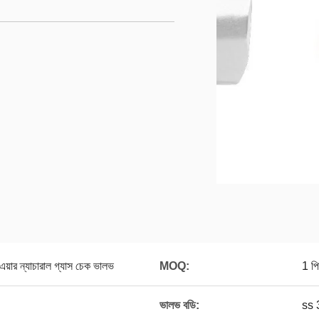
়ার ন্যাচারাল গ্যাস চেক ভালভ
MOQ:
1 পি
ভালভ বডি:
ss 