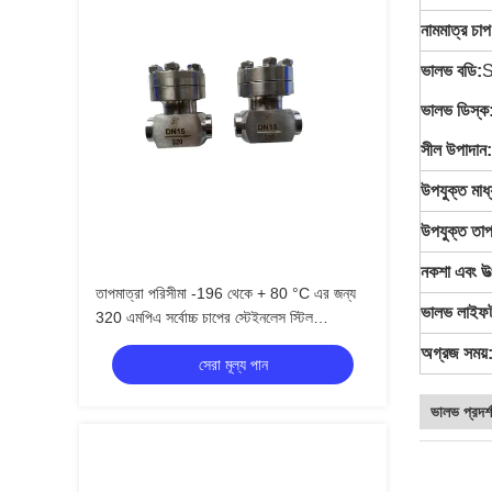
নামমাত্র চাপ
ভালভ বডি:
S
ভালভ ডিস্ক
সীল উপাদান:
উপযুক্ত মাধ
উপযুক্ত তাপ
নকশা এবং উত
তাপমাত্রা পরিসীমা -196 থেকে + 80 °C এর জন্য
ভালভ লাইফট
320 এমপিএ সর্বোচ্চ চাপের স্টেইনলেস স্টিল
304/316 এর সাথে ক্রায়োজেনিক চেক ভালভ
অগ্রজ সময়
সেরা মূল্য পান
ভালভ প্রদর্