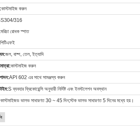
:
কাস্টমাইজ করুন
S304/316
:
মরিচা রোধক স্পাত
পিটিএফই
্যম:
জল, বাষ্প, তেল, ইত্যাদি
মাত্রা:
কাস্টমাইজ করুন
্পাদন:
API 602 এর সাথে সামঞ্জস্য করুন
াইম:
S ব্যবহার ফ্রিকোয়েন্সি অনুযায়ী নির্দিষ্ট
এবং ইনস্টলেশন অবস্থান
:
কাস্টমাইজড ভালভ সাধারণত 30 ~ 45 দিন;স্টক ভালভ সাধারণত 5 দিনের মধ্যে হয়।
শন