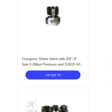
Cryogenic Globe Valve with 3/8''-4''
Size 5.0Mpa Pressure and DJ61F-50P
Model for LNG/LOX Applications
সেরা মূল্য পান