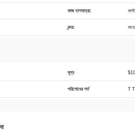
কাজ তাপমাত্রা:
কাস্
বন্দর:
সাংহ
মূল্য
$10
পরিশোধের শর্ত
T T
না