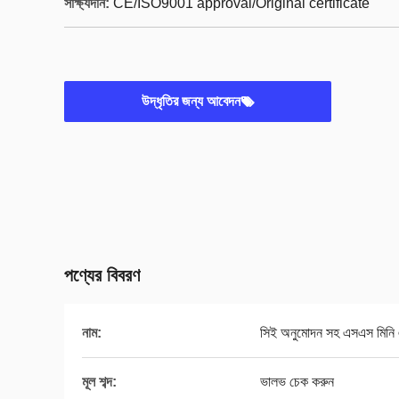
সাক্ষ্যদান:
CE/ISO9001 approval/Original certificate
উদ্ধৃতির জন্য আবেদন
পণ্যের বিবরণ
নাম:
সিই অনুমোদন সহ এসএস মিনি এয
মূল শব্দ:
ভালভ চেক করুন