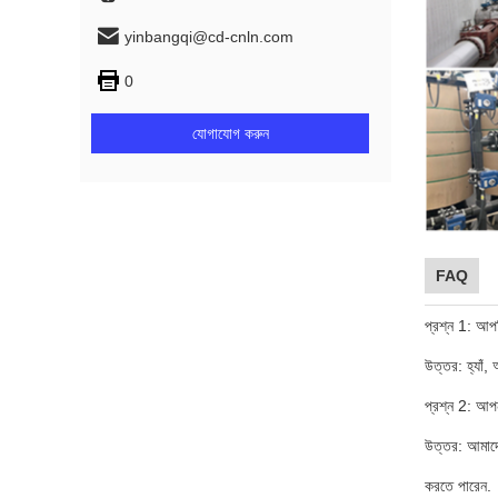
yinbangqi@cd-cnln.com
0
যোগাযোগ করুন
FAQ
প্রশ্ন 1: আপন
উত্তর: হ্যাঁ, 
প্রশ্ন 2: আপন
উত্তর: আমাদ
করতে পারেন.