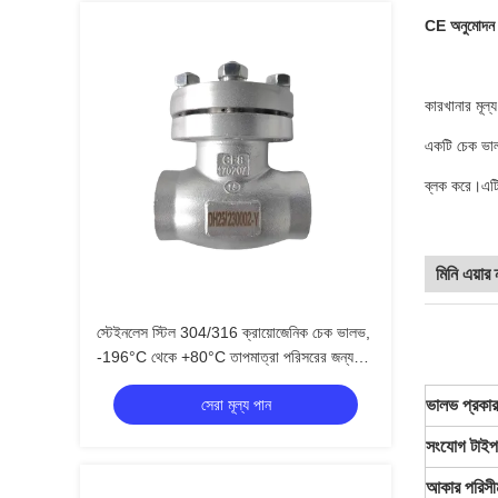
CE অনুমোদন স
কারখানার মূল্
একটি চেক ভাল
ব্লক করে।এটি
মিনি এয়ার 
স্টেইনলেস স্টিল 304/316 ক্রায়োজেনিক চেক ভালভ,
-196°C থেকে +80°C তাপমাত্রা পরিসরের জন্য
5.0Mpa সর্বাধিক চাপ সহ
সেরা মূল্য পান
ভালভ প্রকার
সংযোগ টাইপ
আকার পরিসী