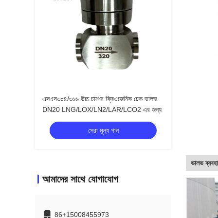
এসএস৩০৪/৩১৬ উচ্চ চাপের ক্রিওজেনিক চেক ভালভ
DN20 LNG/LOX/LN2/LAR/LCO2 এর জন্য
সেরা মূল্য পান
ভালভ ব্যবহ
আমাদের সাথে যোগাযোগ
86+15008455973