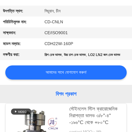
মান
উৎপত্তি স্থল:
সিচুয়ান, চীন
নিয়ন্ত্রণ
পরিচিতিমুলক নাম:
CD-CNLN
সাক্ষ্যদান:
CE/ISO9001
যোগাযোগ
মডেল নম্বার:
CDH22W-160P
করুন
লক্ষণীয় করা:
,
,
শিল্প চেক ভালভ
উচ্চ চাপ চেক ভালভ
LO2 LN2 জল চেক ভালভ
খবর
আমাদের সাথে যোগাযোগ করুন!
কেস
বিশদ প্রকাশ
উদ্ধৃতির
স্টেইনলেস স্টিল ক্রায়োজেনিক
নিরাপত্তা ভালভ ৩/৮''-৪''
জন্য
-১৯৬°C থেকে +৮০°C
আবেদন
contact MOQ:১ পিসি