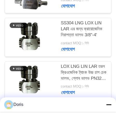
যোগাযোগ
সাইট
ম্যাপ
SS304 LNG LOX LIN
LAR এর জন্য ক্রায়োজেনিক
নিরাপত্তা ভালভ 3/8''-4'
গোপনীয়তা
contact MOQ:১ পিসি
নীতি
যোগাযোগ
LOX LNG LIN LAR তরল
ক্রিওজেনিক ট্যাংক উচ্চ চাপ চেক
ভালভ, গ্লোব ভালভ PN320
উচ্চ মানের
contact MOQ:১ পিসি
যোগাযোগ
Doris
সব