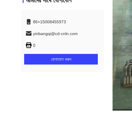
আমাদের সাথে যোগাযোগ
86+15008455973
yinbangqi@cd-cnln.com
0
যোগাযোগ করুন