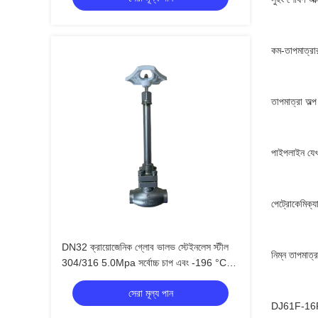
কম-তাপমাত্রার
তাপমাত্রা অল্প
পাইপলাইন যেখা
পেট্রোকেমিক্য
DN32 ক্রায়োজেনিক গ্লোব ভালভ স্টেইনলেস স্টীল
নিম্ন তাপমাত্
304/316 5.0Mpa সর্বোচ্চ চাপ এবং -196 °C
থেকে +80 °C তাপমাত্রা পরিসীমা
সেরা মূল্য পান
DJ61F-16P