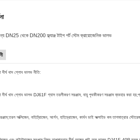
না
 DN25 থেকে DN200 ফ্ল্যাঞ্জ টাইপ শর্ট স্টেম ক্রায়োজেনিক ভালভ
নী
া দীর্ঘ খাদ গ্লোব ভালভ নীতি:
রা দীর্ঘ খাদ গ্লোব ভালভ DJ61F গ্যাস তরলীকরণ সরঞ্জাম, বায়ু পৃথকীকরণ সরঞ্জাম ব্যবহার করা হয়
ঞ্জাম;তরল অক্সিজেন, নাইট্রোজেন, আর্গন, হাইড্রোজেন, কার্বন ডাই অক্সাইড কম তাপমাত্রার স্টোরেজ ট
্সিজেন এবং নাইট্রোজেন সরঞ্জাম.নিম্ন-তাপমাত্রার দীর্ঘ-অক্ষের শাট-অফ ভালভ DJ41F-40P তরল 