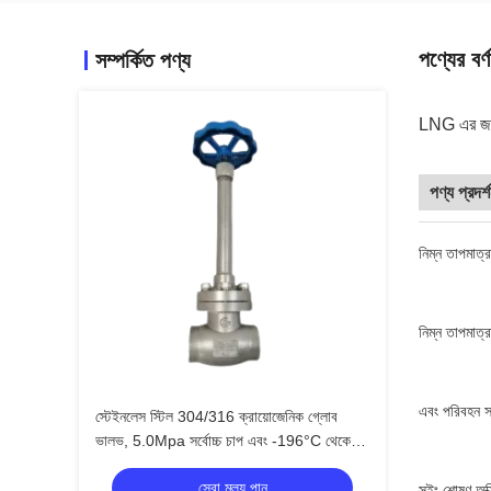
পণ্যের বর্ণ
সম্পর্কিত পণ্য
LNG এর জন্য
পণ্য প্রদর্শ
নিম্ন তাপমাত্র
নিম্ন তাপমাত্
এবং পরিবহন সর
স্টেইনলেস স্টিল 304/316 ক্রায়োজেনিক গ্লোব
ভালভ, 5.0Mpa সর্বোচ্চ চাপ এবং -196°C থেকে
+80°C তাপমাত্রা সীমা সহ
সেরা মূল্য পান
সুইং শোষণ অক