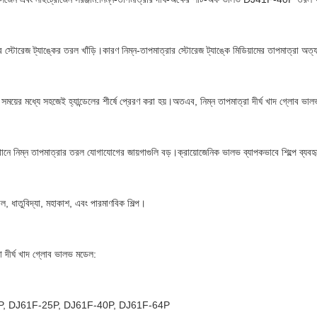
 স্টোরেজ ট্যাঙ্কের তরল খাঁড়ি।কারণ নিম্ন-তাপমাত্রার স্টোরেজ ট্যাঙ্কে মিডিয়ামের তাপমাত্রা অত্
 সময়ের মধ্যে সহজেই হ্যান্ডেলের শীর্ষে প্রেরণ করা হয়।অতএব, নিম্ন তাপমাত্রা দীর্ঘ খাদ গ্লোব ভাল
নে নিম্ন তাপমাত্রার তরল যোগাযোগের জায়গাগুলি বড়।ক্রায়োজেনিক ভালভ ব্যাপকভাবে শিল্পে ব্যবহৃ
াল, ধাতুবিদ্যা, মহাকাশ, এবং পারমাণবিক শিল্প।
রা দীর্ঘ খাদ গ্লোব ভালভ মডেল:
, DJ61F-25P, DJ61F-40P, DJ61F-64P