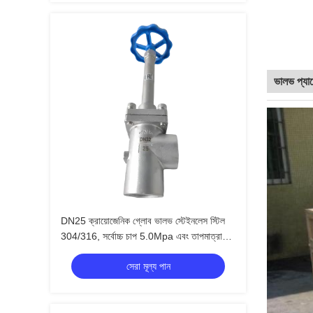
ভালভ প্য
DN25 ক্রায়োজেনিক গ্লোব ভালভ স্টেইনলেস স্টিল
304/316, সর্বোচ্চ চাপ 5.0Mpa এবং তাপমাত্রা
পরিসীমা -196°C থেকে +80°C
সেরা মূল্য পান