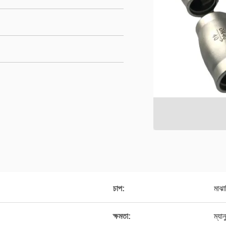
চাপ:
মাঝা
ক্ষমতা:
ম্যান