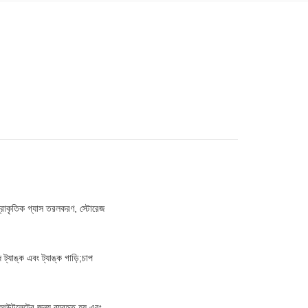
;প্রাকৃতিক গ্যাস তরলকরণ, স্টোরেজ
্যাঙ্ক এবং ট্যাঙ্ক গাড়ি;চাপ
আউটলেটের জন্য ব্যবহৃত হয় এবং