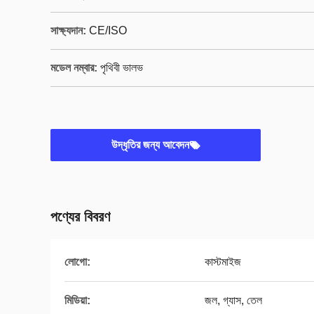
সাক্ষ্যদান:
CE/ISO
মডেল নম্বার:
পৃথিবী ভালভ
উদ্ধৃতির জন্য আবেদন
পণ্যের বিবরণ
লোগো:
কাস্টমাইজ
মিডিয়া:
জল, গ্যাস, তেল