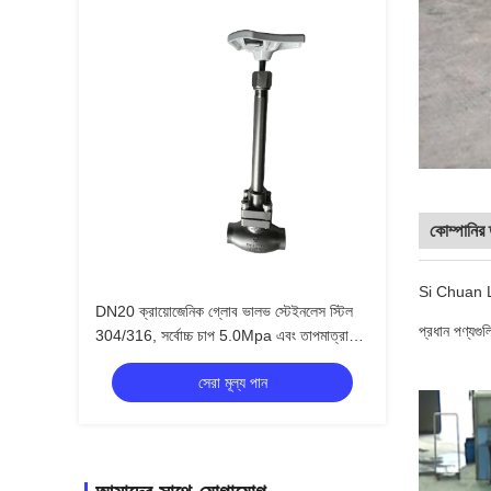
কোম্পানির 
Si Chuan Li
DN20 ক্রায়োজেনিক গ্লোব ভালভ স্টেইনলেস স্টিল
প্রধান পণ্যগ
304/316, সর্বোচ্চ চাপ 5.0Mpa এবং তাপমাত্রা
পরিসীমা -196°C থেকে +80°C, এলএনজি এলওএক্স
সেরা মূল্য পান
এলআইএন এলএআর অ্যাপ্লিকেশনের জন্য