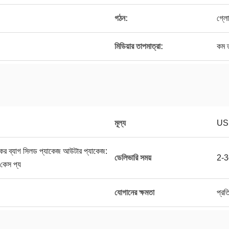
গঠন:
গ্লো
মিডিয়ার তাপমাত্রা:
কম ত
মূল্য
US
িকের ব্যাগ সিলড প্যাকেজ আউটার প্যাকেজ:
ডেলিভারি সময়
2-
 কেস প্য
যোগানের ক্ষমতা
প্র