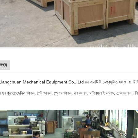
তথ্য
angchuan Mechanical Equipment Co., Ltd হল একটি উচ্চ-প্রযুক্তি সংস্থা যা বিভিন্ন 
ুলি হল ক্রায়োজেনিক ভালভ, গেট ভালভ, গ্লোব ভালভ, বল ভালভ, বাটারফ্লাই ভালভ, চেক ভালভ , নি