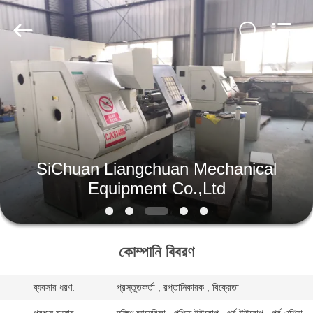
SiChuan
Liangchuan
Mechanical
Equipment
Co.,Ltd.
All
Rights
Reserved.
বাড়ি
পণ্য
ভিডিও
SiChuan Liangchuan Mechanical
Equipment Co.,Ltd
আমাদের
সম্পর্কে
কোম্পানি বিবরণ
কারখানা
ব্যবসার ধরণ:
প্রস্তুতকর্তা , রপ্তানিকারক , বিক্রেতা
ভ্রমণ
প্রধান বাজার:
দক্ষিণ আমেরিকা , পশ্চিম ইউরোপ , পূর্ব ইউরোপ , পূর্ব এশিয়া