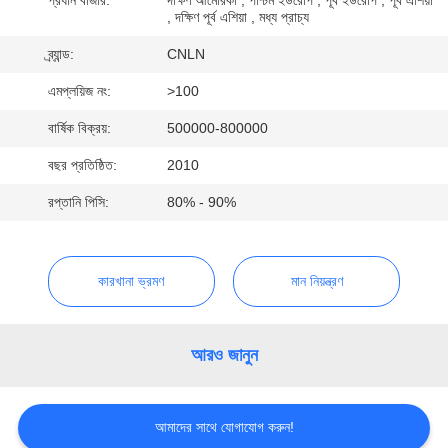
, দক্ষিণ পূর্ব এশিয়া , মধ্য প্রাচ্য
মান
ব্র্যান্ড:
CNLN
নিয়ন্ত্রণ
এমপ্লয়িজ নং:
>100
বার্ষিক বিক্রয়:
500000-800000
যোগাযোগ
বছর প্রতিষ্ঠিত:
2010
করুন
রপ্তানি পিসি:
80% - 90%
খবর
কারখানা ভ্রমণ
মান নিয়ন্ত্রণ
কেস
আরও জানুন
উদ্ধৃতির
জন্য
আমাদের সাথে যোগাযোগ করুন!
আবেদন