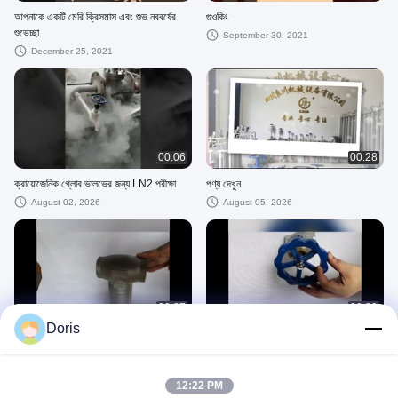
আপনাকে একটি মেরি ক্রিসমাস এবং শুভ নববর্ষের
গুওকিং
শুভেচ্ছা
September 30, 2021
December 25, 2021
00:06
00:28
ক্রায়োজেনিক গ্লোব ভালভের জন্য LN2 পরীক্ষা
পণ্য দেখুন
August 02, 2026
August 05, 2026
00:27
00:29
Doris
ক্রায়োজেনিক ভালভ প্রস্তুতকারক
ছোট স্টেম গ্লোব ভালভ
August 02, 2026
August 02, 2026
12:22 PM