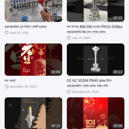
02:31
00:33
ক্রায়োজেনিক ফুল লিফট সেফটি ভ্যালভ
দাগ ইস্পাত BW-SW সংযোগ PN10-32Mpa
ক্রায়োজেনিক উচ্চ চাপ গ্লোব ভালভ
April 19, 2024
July 10, 2023
00:09
00:13
শুভ নববর্ষ
O2 N2 SS304 PN40 ফ্ল্যাঞ্জ টাইপ
ক্রায়োজেনিক গ্লোব ভালভ লম্বা স্টেম
December 30, 2022
December 25, 2021
00:10
00:06