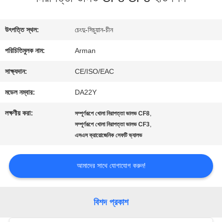
কারখানা
ভ্রমণ
উৎপত্তি স্থল:
চেংদু-সিচুয়ান-চীন
পরিচিতিমুলক নাম:
Arman
মান
সাক্ষ্যদান:
CE/ISO/EAC
নিয়ন্ত্রণ
মডেল নম্বার:
DA22Y
লক্ষণীয় করা:
,
সম্পূর্ণরূপে খোলা নিরাপত্তা ভালভ CF8
যোগাযোগ
,
সম্পূর্ণরূপে খোলা নিরাপত্তা ভালভ CF3
এসএস ক্রায়োজেনিক সেফটি ভ্যালভ
করুন
আমাদের সাথে যোগাযোগ করুন!
খবর
বিশদ প্রকাশ
কেস