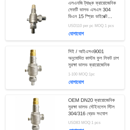
এলএনজি ট্যাঙ্ক ক্রায়োজেনিক
সেফটি ভালভ এসএস 304
ডিএন 15 স্প্রিং ডাইরেক্ট
উদ্ধৃতির
অ্যাক্টিং সম্পূর্ণ উন্মুক্ত
USD110 per pc MOQ:1 pcs
জন্য
যোগাযোগ
আবেদন
সিই / আইএসও9001
অনুমোদিত কাস্টম ফুল লিফট চাপ
সুরক্ষা ভালভ ক্রায়োজেনিক
সাইট
1-100 MOQ:1pc
ম্যাপ
যোগাযোগ
OEM DN20 ক্রায়োজেনিক
গোপনীয়তা
সুরক্ষা ভালভ স্টেইনলেস স্টিল
304/316 থ্রেড সংযোগ
নীতি
USD83 MOQ:1 pcs