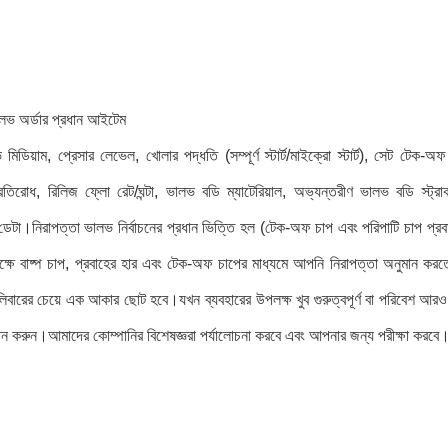
ালভ অর্ডার প্রধান আইটেম
িডিয়াম, প্রেসার লেভেল, খোলার পদ্ধতি (সম্পূর্ণ স্টার্ট/মাইক্রো স্টার্ট), সেট টেক-অফ প
্রতিরোধ, রিলিজ ফ্লো রেট/ঘন্টা, ভালভ বডি ম্যাটেরিয়াল, অভ্যন্তরীণ ভালভ বডি স্ট্রাক
ডেটা।নিরাপত্তা ভালভ নির্বাচনের প্রধান ভিত্তি হল (টেক-অফ চাপ এবং পরিপাটি চাপ প্রবাহ
ক্ষে বাষ্প চাপ, প্রবাহের হার এবং টেক-অফ চাপের মাধ্যমে আপনি নিরাপত্তা অনুমান ক
্যালিবারের চেয়ে এক আকার ছোট হবে।যখন ব্যবহারের উপলক্ষ খুব গুরুত্বপূর্ণ বা পরিবেশ 
দান করুন।আমাদের কোম্পানির বিশেষজ্ঞরা পর্যালোচনা করবে এবং আপনার জন্য পরীক্ষা করবে