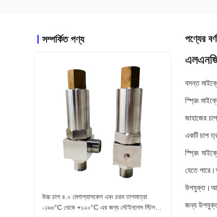
পণ্যের বর্ণ
সম্পর্কিত পণ্য
এলএনজি 
বসন্ত মাইক্র
স্প্রিং মাই
জাহাজের চাপ
একটি চাপ ত্
স্প্রিং মাইক
যেতে পারে।আ
উপযুক্ত।আমা
উচ্চ চাপ ৪.০ মেগাপ্যাসকেল এবং চরম তাপমাত্রা
জন্য উপযুক
-১৯৬°C থেকে +১২০°C এর জন্য স্টেইনলেস স্টিল