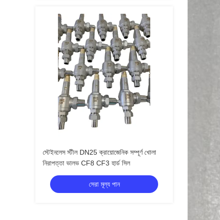
স্টেইনলেস স্টীল DN25 ক্রায়োজেনিক সম্পূর্ণ খোলা
নিরাপত্তা ভালভ CF8 CF3 হার্ড সিল
সেরা মূল্য পান