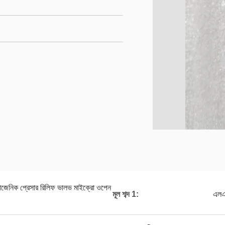
়োজেনিক প্রেসার রিলিফ ভালভ মাইক্রো ওপেন
মূল শব্দ 1:
এলএ