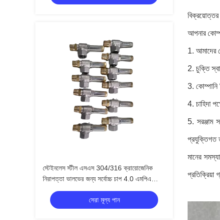
বিক্রয়োত্তর
আপনার কোম্পা
1. আমাদের কো
2. চুক্তি স্
3. কোম্পানি 
4. চাহিদা পক
5. সরঞ্জাম স
প্রযুক্তিগত 
মানের সমস্য
স্টেইনলেস স্টীল এসএস 304/316 ক্রায়োজেনিক
প্রতিক্রিয়া গ্
নিরাপত্তা ভালভের জন্য সর্বোচ্চ চাপ 4.0 এমপিএ
-196 °C থেকে +120 °C তাপমাত্রা পরিসীমা
সেরা মূল্য পান