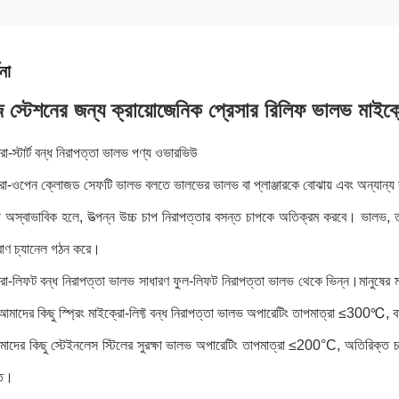
না
স্টেশনের জন্য ক্রায়োজেনিক প্রেসার রিলিফ ভালভ মাই
ো-স্টার্ট বন্ধ নিরাপত্তা ভালভ পণ্য ওভারভিউ
ক্রো-ওপেন ক্লোজড সেফটি ভালভ বলতে ভালভের ভালভ বা প্লাঞ্জারকে বোঝায় এবং অন্যান্য স
 অস্বাভাবিক হলে, উত্পন্ন উচ্চ চাপ নিরাপত্তার বসন্ত চাপকে অতিক্রম করবে। ভালভ, তা
রাণ চ্যানেল গঠন করে।
্রো-লিফট বন্ধ নিরাপত্তা ভালভ সাধারণ ফুল-লিফট নিরাপত্তা ভালভ থেকে ভিন্ন।মানুষের ম্যা
মাদের কিছু স্প্রিং মাইক্রো-লিফ্ট বন্ধ নিরাপত্তা ভালভ অপারেটিং তাপমাত্রা ≤300℃, বায
দের কিছু স্টেইনলেস স্টিলের সুরক্ষা ভালভ অপারেটিং তাপমাত্রা ≤200°C, অতিরিক্ত চাপ স
্ত।