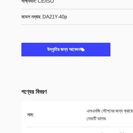
সাক্ষ্যদান:
CE/ISO
মডেল নম্বার:
DA21Y-40p
উদ্ধৃতির জন্য আবেদন
পণ্যের বিবরণ
এলএনজি স্টেশনের জন্য ক্রায
নাম:
সেফটি ভালভ