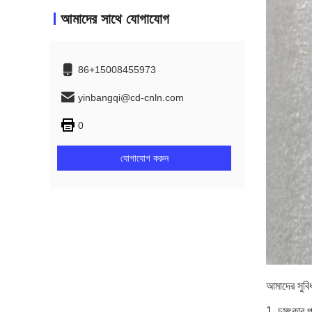
আমাদের সাথে যোগাযোগ
86+15008455973
yinbangqi@cd-cnln.com
0
যোগাযোগ করুন
আমাদের সুবি
1. চমৎকার প্